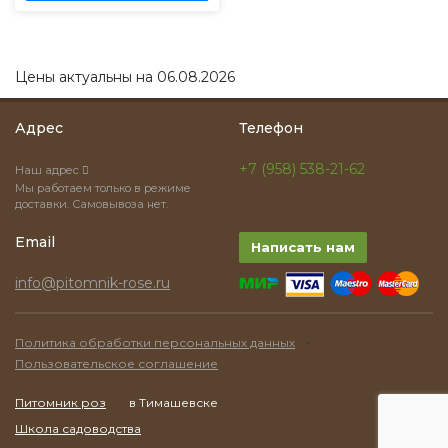
Цены актуальны на 06.08.2026
Адрес
Телефон
+7 (958) 538-21-62
Наш адрес
Мы работаем только в режиме
доставки. Самовывоза нет.
Email
Написать нам
info@pitomnik-rose.ru
·
Политика обработки персональных данных
Пользовательское соглашение
Питомник роз
в Тимашевске
Школа садоводства