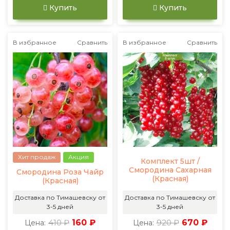
Купить
Купить
В избранное
Сравнить
В избранное
Сравнить
Хит продаж
Акция
Комплект 5шт /
Смородина Сахарная
Смородина Роза Чайр
(Красная)
(Красная)
Доставка по Тимашевску от
Доставка по Тимашевску от
3-5 дней
3-5 дней
410 ₽
160 ₽
920 ₽
670 ₽
Цена:
Цена: