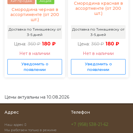
Хит продаж
Акция
Смородина красная в
ассортменте (от 200
Смородина черная в
шт.)
ассортименте (от 200
шт.)
Доставка по Тимашевску от
Доставка по Тимашевску от
3-5 дней
3-5 дней
360 ₽
180 ₽
360 ₽
180 ₽
Цена:
Цена:
Нет в наличии
Нет в наличии
Уведомить о
Уведомить о
появлении
появлении
Цены актуальны на 10.08.2026
Адрес
Телефон
+7 (958) 538-21-62
Наш адрес
Мы работаем только в режиме