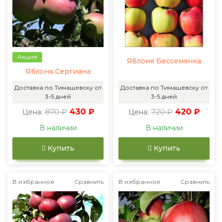
Акция
Яблоня Бессемянка
Яблоня Сергиана
Доставка по Тимашевску от
Доставка по Тимашевску от
3-5 дней
3-5 дней
870 ₽
430 ₽
720 ₽
420 ₽
Цена:
Цена:
В наличии
В наличии
Купить
Купить
В избранное
Сравнить
В избранное
Сравнить