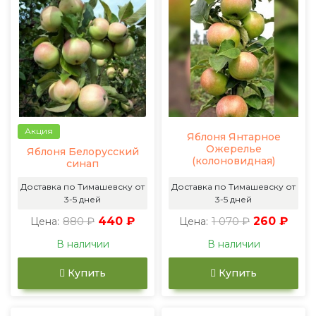
Акция
Яблоня Янтарное
Ожерелье
Яблоня Белорусский
(колоновидная)
синап
Доставка по Тимашевску от
Доставка по Тимашевску от
3-5 дней
3-5 дней
880 ₽
440 ₽
1 070 ₽
260 ₽
Цена:
Цена:
В наличии
В наличии
Купить
Купить