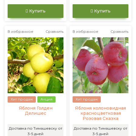
Купить
Купить
В избранное
Сравнить
В избранное
Сравнить
Хит продаж
Акция
Хит продаж
Яблоня Голден
Яблоня колоновидная
Делишес
красноцветковая
Розовая Сказка
Доставка по Тимашевску от
Доставка по Тимашевску от
3-5 дней
3-5 дней