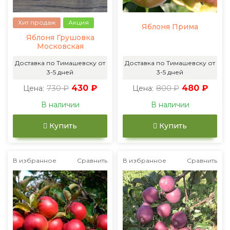
Хит продаж
Акция
Яблоня Прима
Яблоня Грушовка
Московская
Доставка по Тимашевску от
Доставка по Тимашевску от
3-5 дней
3-5 дней
730 ₽
430 ₽
800 ₽
480 ₽
Цена:
Цена:
В наличии
В наличии
Купить
Купить
В избранное
Сравнить
В избранное
Сравнить