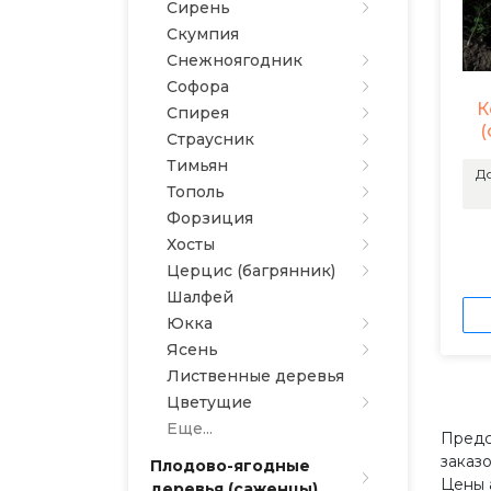
Сирень
Скумпия
Снежноягодник
Софора
К
Спирея
(
Страусник
Тимьян
До
Тополь
Форзиция
Хосты
Церцис (багрянник)
Шалфей
Юкка
Ясень
Лиственные деревья
Цветущие
Еще...
Предс
заказ
Плодово-ягодные
Цены 
деревья (саженцы)