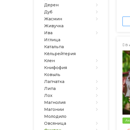
Дерен
Дуб
Жасмин
Живучка
Ива
Иглица
В 
Катальпа
Кёльрейтерия
Клен
Книфофия
Ковыль
Лапчатка
Липа
Лох
Магнолия
Магонии
Молодило
Ак
Овсяница