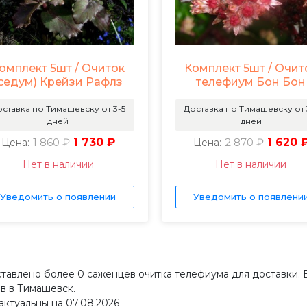
омплект 5шт / Очиток
Комплект 5шт / Очит
седум) Крейзи Рафлз
телефиум Бон Бон
ставка по Тимашевску от 3-5
Доставка по Тимашевску от 
дней
дней
1 860 ₽
1 730 ₽
2 870 ₽
1 620 
Цена:
Цена:
Нет в наличии
Нет в наличии
Уведомить о появлении
Уведомить о появлени
тавлено более 0 саженцев очитка телефиума для доставки. 
ов в Тимашевск.
актуальны на 07.08.2026