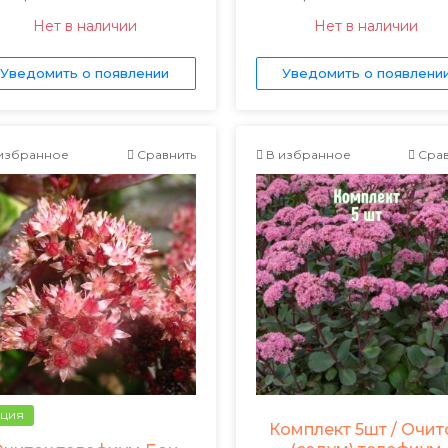
Нет в наличии
Нет в наличии
Уведомить о появлении
Уведомить о появлени
избранное
Сравнить
В избранное
Срав
ция
Комплект 5шт / Очит