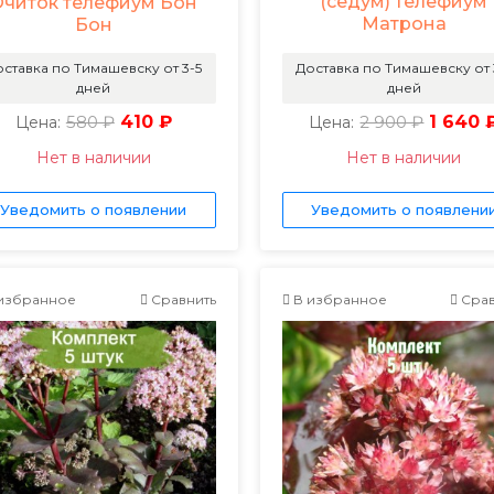
(седум) телефиум
Очиток телефиум Бон
Матрона
Бон
ставка по Тимашевску от 3-5
Доставка по Тимашевску от 
дней
дней
580 ₽
410 ₽
2 900 ₽
1 640 
Цена:
Цена:
Нет в наличии
Нет в наличии
Уведомить о появлении
Уведомить о появлени
избранное
Сравнить
В избранное
Срав