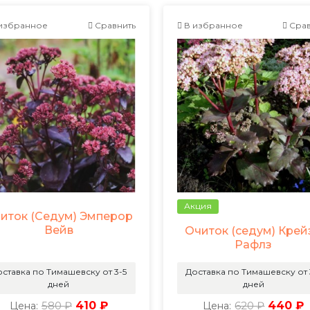
избранное
Сравнить
В избранное
Срав
Акция
иток (Седум) Эмперор
Вейв
Очиток (седум) Крей
Рафлз
ставка по Тимашевску от 3-5
Доставка по Тимашевску от 
дней
дней
580 ₽
410 ₽
620 ₽
440 ₽
Цена:
Цена: