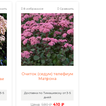
нить
В избранное
Сравнить
Очиток (седум) телефиум
Матрона
зи
3-5
Доставка по Тимашевску от 3-5
дней
580 ₽
410 ₽
Цена: