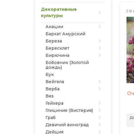
Декоративные
В 
культуры
Акации
Бархат Амурский
Береза
Бересклет
Бирючина
Бобовник (Золотой
дождь)
Бук
Вейгела
Верба
Оч
Вяз
Гейхера
Глициния (Вистерия)
Граб
До
Девичий виноград
Дейция