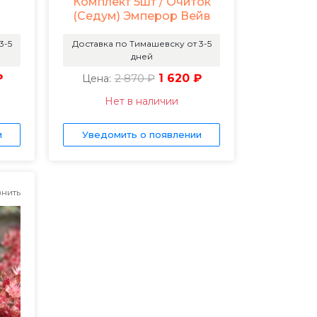
Комплект 5шт / Очиток
(Седум) Эмперор Вейв
3-5
Доставка по Тимашевску от 3-5
дней
₽
2 870 ₽
1 620 ₽
Цена:
Нет в наличии
и
Уведомить о появлении
нить