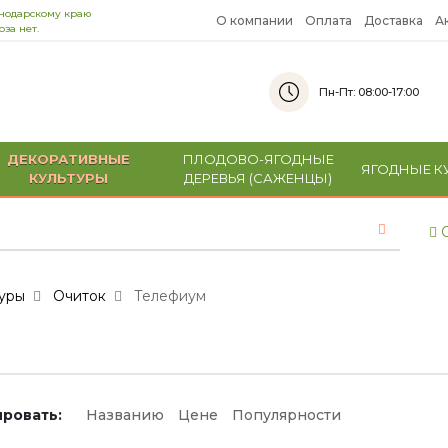
снодарскому краю
О компании
Оплата
Доставка
А
за нет.
Пн-Пт: 08:00-17:00
ДЕКОРАТИВНЫЕ
ПЛОДОВО-ЯГОДНЫЕ
ЯГОДНЫЕ К
КУЛЬТУРЫ
ДЕРЕВЬЯ (САЖЕНЦЫ)
С
уры
Очиток
Телефиум
ровать:
Названию
Цене
Популярности