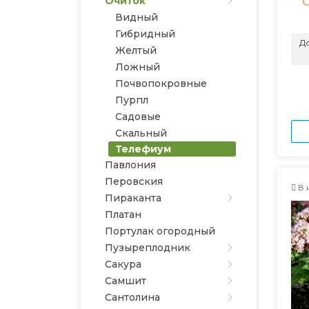
Очиток
Видный
Гибридный
До
Желтый
Ложный
Почвопокровные
Пурпл
Садовые
Скальный
Телефиум
Павлония
Перовския
В 
Пираканта
Платан
Портулак огородный
Пузыреплодник
Сакура
Самшит
Сантолина