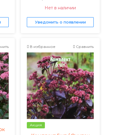
Нет в наличии
и
Уведомить о появлении
нить
В избранное
Сравнить
Акция
ок