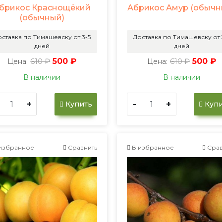
брикос Краснощёкий
Абрикос Амур (обычн
(обычный)
ставка по Тимашевску от 3-5
Доставка по Тимашевску от 
дней
дней
610 ₽
500 ₽
610 ₽
500 ₽
Цена:
Цена:
В наличии
В наличии
+
-
+
Купить
Купи
избранное
Сравнить
В избранное
Срав