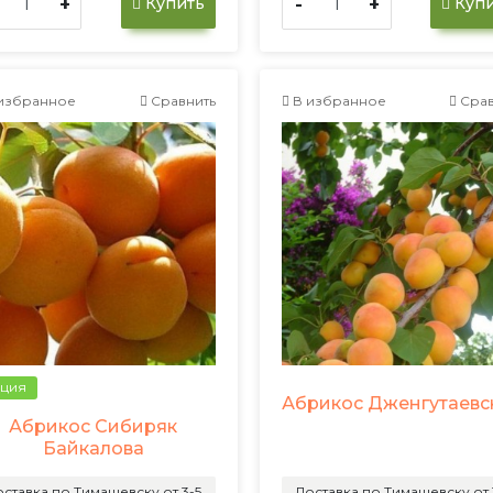
+
-
+
Купить
Купи
избранное
Сравнить
В избранное
Срав
ция
Абрикос Дженгутаевс
Абрикос Сибиряк
Байкалова
ставка по Тимашевску от 3-5
Доставка по Тимашевску от 