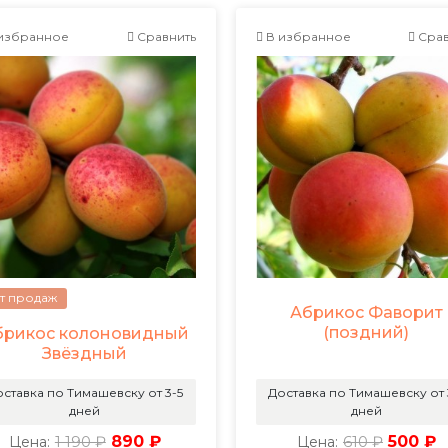
избранное
Сравнить
В избранное
Срав
т продаж
Абрикос Фаворит
(поздний)
брикос колоновидный
Звёздный
ставка по Тимашевску от 3-5
Доставка по Тимашевску от 
дней
дней
1 190 ₽
890 ₽
610 ₽
500 ₽
Цена:
Цена: