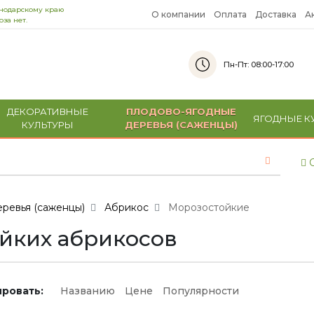
снодарскому краю
О компании
Оплата
Доставка
А
за нет.
Пн-Пт: 08:00-17:00
ДЕКОРАТИВНЫЕ
ПЛОДОВО-ЯГОДНЫЕ
ЯГОДНЫЕ К
КУЛЬТУРЫ
ДЕРЕВЬЯ (САЖЕНЦЫ)
С
ревья (саженцы)
Абрикос
Морозостойкие
йких абрикосов
ровать:
Названию
Цене
Популярности