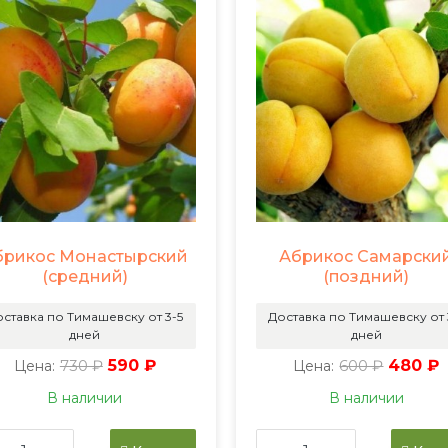
брикос Монастырский
Абрикос Самарски
(средний)
(поздний)
ставка по Тимашевску от 3-5
Доставка по Тимашевску от 
дней
дней
730 ₽
590 ₽
600 ₽
480 ₽
Цена:
Цена:
В наличии
В наличии