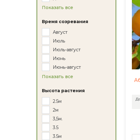
Показать все
Время созревания
Август
Июль
Июль-август
Июнь
Июнь-август
Показать все
А
Высота растения
До
2.5м
2м
3,5м.
3.5
3.5м