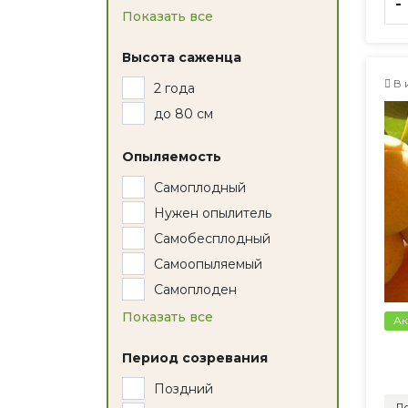
-
Показать все
Высота саженца
В 
2 года
до 80 см
Опыляемость
Самоплодный
Нужен опылитель
Самобесплодный
Самоопыляемый
Самоплоден
Показать все
Ак
Период созревания
Поздний
До