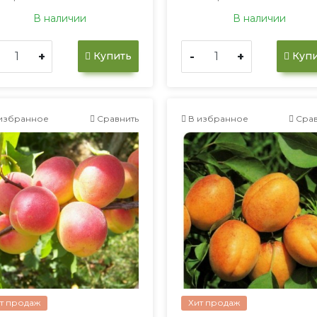
В наличии
В наличии
+
-
+
Купить
Купи
избранное
Сравнить
В избранное
Срав
т продаж
Хит продаж