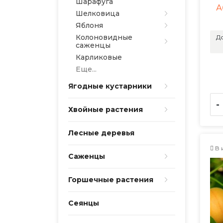
Шарафуга
А
Шелковица
Яблоня
Колоновидные
До
саженцы
Карликовые
Еще...
Ягодные кустарники
-
Хвойные растения
Лесные деревья
В 
Саженцы
Горшечные растения
Сеянцы