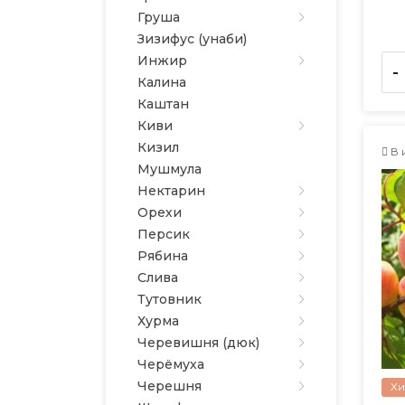
Груша
Зизифус (унаби)
Инжир
-
Калина
Каштан
Киви
Кизил
В 
Мушмула
Нектарин
Орехи
Персик
Рябина
Слива
Тутовник
Хурма
Черевишня (дюк)
Черёмуха
Черешня
Хи