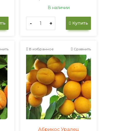
В наличии
-
+
ть
Купить
нить
В избранное
Сравнить
Абрикос Уралец