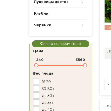
Луковицы цветов
Клубни
Черенки
Хи
Фильтр по параметрам
Цена
До
240
3560
Вес плода
15-20 г
-
50-80 г
до 30 г
до 35 г
В 
до 40 г