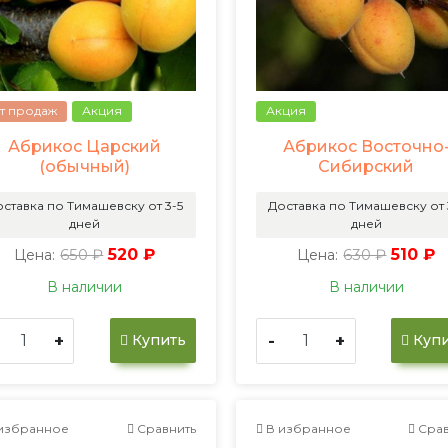
т продаж
Акция
Акция
Абрикос Царский
Абрикос Восточно
(обычный)
Сибирский
ставка по Тимашевску от 3-5
Доставка по Тимашевску от 
дней
дней
650 ₽
520 ₽
630 ₽
510 ₽
Цена:
Цена:
В наличии
В наличии
+
-
+
Купить
Купи
избранное
Сравнить
В избранное
Срав