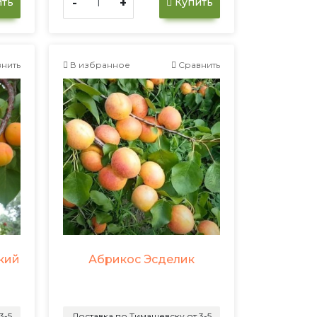
-
+
ть
Купить
нить
В избранное
Сравнить
кий
Абрикос Эсделик
3-5
Доставка по Тимашевску от 3-5