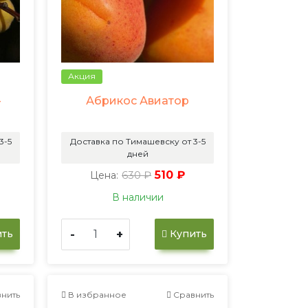
Акция
-
Абрикос Авиатор
3-5
Доставка по Тимашевску от 3-5
дней
630 ₽
510 ₽
Цена:
В наличии
-
+
ть
Купить
нить
В избранное
Сравнить