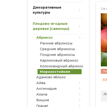
Декоративные
В 
культуры
Плодово-ягодные
деревья (саженцы)
Абрикос
Ранние абрикосы
Средние абрикосы
Поздние абрикосы
Карликовый абрикос
Колоновидный абрикос
Хи
Морозостойкие
Адамово яблоко
А
Айва
Актинидия
До
Алыча
Вишня
Гранат