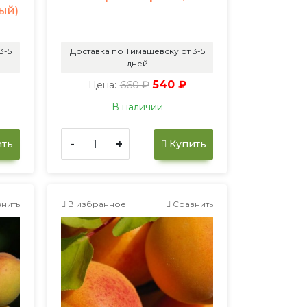
ый)
3-5
Доставка по Тимашевску от 3-5
дней
660 ₽
540 ₽
Цена:
В наличии
-
+
ть
Купить
нить
В избранное
Сравнить