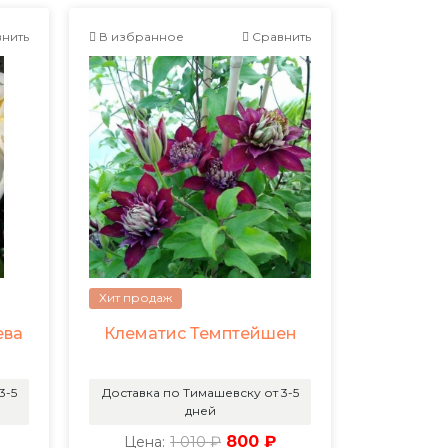
нить
В избранное
Сравнить
Хит продаж
ева
Клематис Темптейшен
3-5
Доставка по Тимашевску от 3-5
дней
1 010 ₽
800 ₽
Цена: