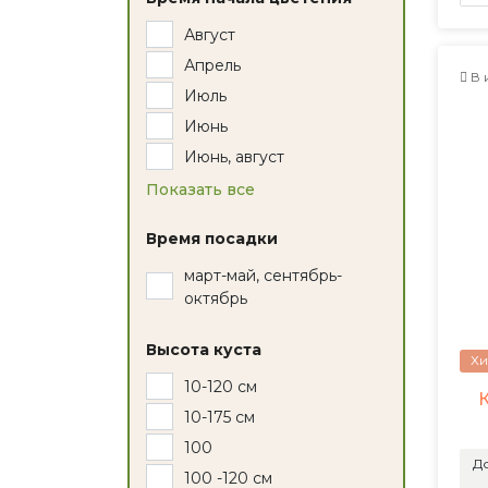
Парковая
Август
Плетистая
Апрель
Полиантовая
В 
Июль
Почвопокровная
Июнь
Спрей
Июнь, август
Среднецветковая
Показать все
Травянистый
Флорибунда
Время посадки
Чайно-гибридная
март-май, сентябрь-
Шраб
октябрь
Штамбовая
Высота куста
Хи
10-120 см
10-175 см
100
До
100 -120 см