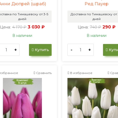
Анни Дюпрей (шраб)
Ред Пауер
ставка по Тимашевску от 3-5
Доставка по Тимашевску от 
дней
дней
4 170 ₽
3 030 ₽
740 ₽
290 ₽
Цена:
Цена:
В наличии
В наличии
+
-
+
Купить
Купи
избранное
Сравнить
В избранное
Срав