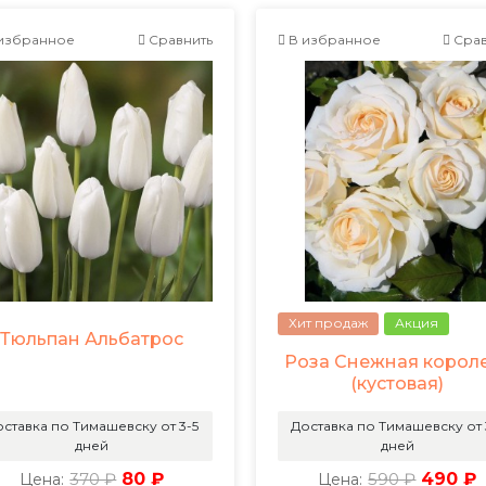
избранное
Сравнить
В избранное
Срав
Хит продаж
Акция
Тюльпан Альбатрос
Роза Снежная корол
(кустовая)
ставка по Тимашевску от 3-5
Доставка по Тимашевску от 
дней
дней
370 ₽
80 ₽
590 ₽
490 ₽
Цена:
Цена: