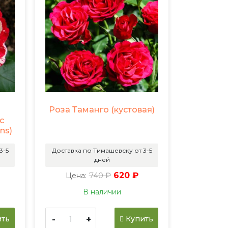
Роза Таманго (кустовая)
с
ns)
3-5
Доставка по Тимашевску от 3-5
дней
740 ₽
620 ₽
Цена:
В наличии
-
+
ть
Купить