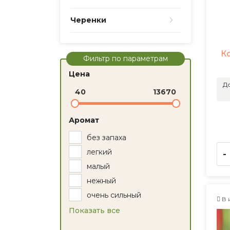
Черенки
К
Фильтр по параметрам
Цена
До
40
13670
Аромат
без запаха
легкий
-
малый
нежный
очень сильный
В 
Показать все