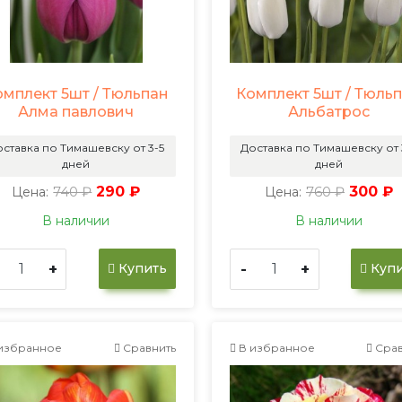
омплект 5шт / Тюльпан
Комплект 5шт / Тюль
Алма павлович
Альбатрос
ставка по Тимашевску от 3-5
Доставка по Тимашевску от 
дней
дней
740 ₽
290 ₽
760 ₽
300 ₽
Цена:
Цена:
В наличии
В наличии
+
-
+
Купить
Купи
избранное
Сравнить
В избранное
Срав