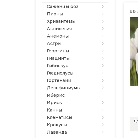
Саженцы роз
В 
Пионы
Хризантемы
Аквилегия
Анемоны
Астры
Георгины
Гиацинты
Гибискус
Гладиолусы
Гортензии
Дельфиниумы
Иберис
Ирисы
Канны
Клематисы
До
Крокусы
Лаванда