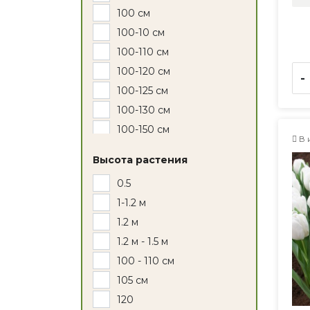
100 см
100-10 см
100-110 см
100-120 см
-
100-125 см
100-130 см
100-150 см
В 
100-300 см
Высота растения
110
0.5
110 см
1-1.2 м
110-150 см
1.2 м
120 см
1.2 м - 1.5 м
120--150 см
100 - 110 см
120-150
105 см
120-150 см
120
120-170 см