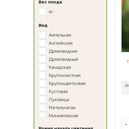
Вес плода
4г.
Вид
Ампельная
Английская
Древовидная
Древовидный
Канадская
Крупнолистная
Крупноцветковая
До
Кустовая
Луковица
Метельчатая
Миниатюрная
-
Мультифлора
Время начала цветения