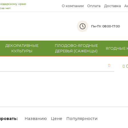
снодарскому краю
О компании
Оплата
Доставка
А
за нет.
Пн-Пт: 08:00-17:00
ДЕКОРАТИВНЫЕ
ПЛОДОВО-ЯГОДНЫЕ
ЯГОДНЫЕ 
КУЛЬТУРЫ
ДЕРЕВЬЯ (САЖЕНЦЫ)
С
ровать:
Названию
Цене
Популярности