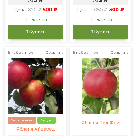
3-5 дней
3-5 дней
820 ₽
500 ₽
1 050 ₽
300 ₽
Цена:
Цена:
В наличии
В наличии
Купить
Купить
В избранное
Сравнить
В избранное
Сравнить
Хит продаж
Акция
Яблоня Ред Фри
Яблоня Айдаред