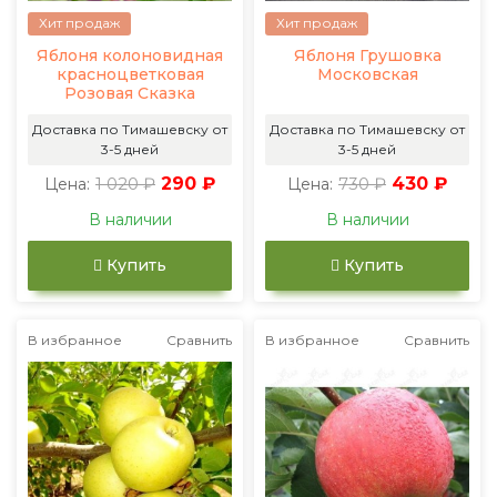
Хит продаж
Хит продаж
Яблоня колоновидная
Яблоня Грушовка
красноцветковая
Московская
Розовая Сказка
Доставка по Тимашевску от
Доставка по Тимашевску от
3-5 дней
3-5 дней
1 020 ₽
290 ₽
730 ₽
430 ₽
Цена:
Цена:
В наличии
В наличии
Купить
Купить
В избранное
Сравнить
В избранное
Сравнить