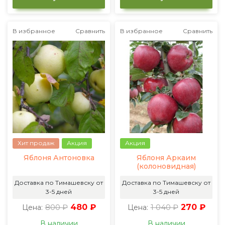
В избранное
Сравнить
В избранное
Сравнить
Хит продаж
Акция
Акция
Яблоня Антоновка
Яблоня Аркаим
(колоновидная)
Доставка по Тимашевску от
Доставка по Тимашевску от
3-5 дней
3-5 дней
800 ₽
480 ₽
1 040 ₽
270 ₽
Цена:
Цена:
В наличии
В наличии