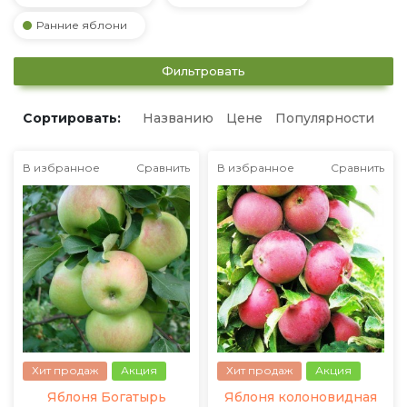
Ранние яблони
Фильтровать
Сортировать:
Названию
Цене
Популярности
В избранное
Сравнить
В избранное
Сравнить
Хит продаж
Акция
Хит продаж
Акция
Яблоня Богатырь
Яблоня колоновидная