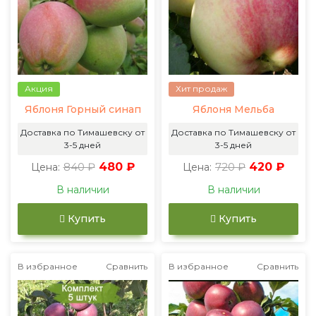
Акция
Хит продаж
Яблоня Горный синап
Яблоня Мельба
Доставка по Тимашевску от
Доставка по Тимашевску от
3-5 дней
3-5 дней
840 ₽
480 ₽
720 ₽
420 ₽
Цена:
Цена:
В наличии
В наличии
Купить
Купить
В избранное
Сравнить
В избранное
Сравнить