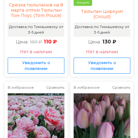
Акция
Срезка тюльпанов на 8
марта оптом Тюльпан
Тюльпан Циркуит
Том Поус (Tom Pouce)
(Circuit)
Доставка по Тимашевску от
Доставка по Тимашевску от
3-5 дней
3-5 дней
160 ₽
110 ₽
130 ₽
Цена:
Цена:
Нет в наличии
Нет в наличии
Уведомить о
Уведомить о
появлении
появлении
В избранное
Сравнить
В избранное
Сравнить