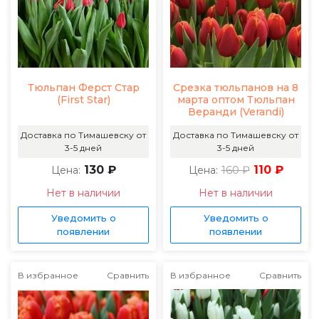
Тюльпан Ферст Стар
Срезка тюльпанов на 8
(First Star)
марта оптом Тюльпан
Веранди (Verandi)
Доставка по Тимашевску от
Доставка по Тимашевску от
3-5 дней
3-5 дней
130 ₽
160 ₽
110 ₽
Цена:
Цена:
Нет в наличии
Нет в наличии
Уведомить о
Уведомить о
появлении
появлении
В избранное
Сравнить
В избранное
Сравнить