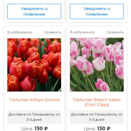
Уведомить о
Уведомить о
появлении
появлении
В избранное
Сравнить
В избранное
Сравнить
Тюльпан Айкун (Icoon)
Тюльпан Ферст Класс
(First Class)
Доставка по Тимашевску от
Доставка по Тимашевску от
3-5 дней
3-5 дней
130 ₽
130 ₽
Цена:
Цена: