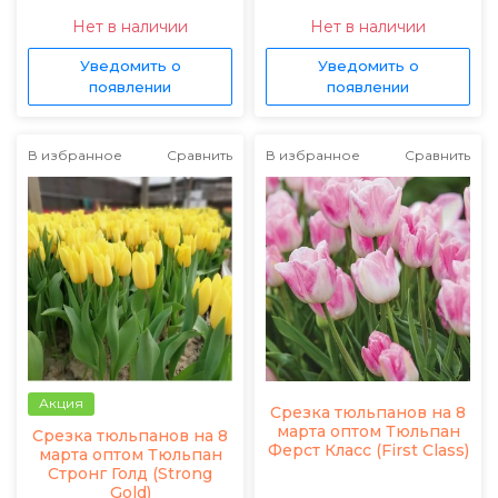
Нет в наличии
Нет в наличии
Уведомить о
Уведомить о
появлении
появлении
В избранное
Сравнить
В избранное
Сравнить
Акция
Срезка тюльпанов на 8
марта оптом Тюльпан
Срезка тюльпанов на 8
Ферст Класс (First Class)
марта оптом Тюльпан
Стронг Голд (Strong
Gold)