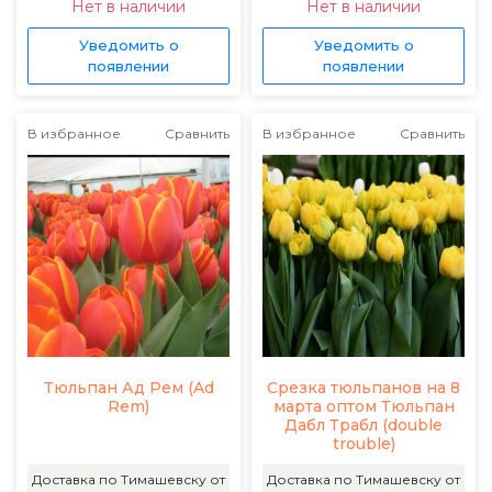
Нет в наличии
Нет в наличии
Уведомить о
Уведомить о
появлении
появлении
В избранное
Сравнить
В избранное
Сравнить
Тюльпан Ад Рем (Ad
Срезка тюльпанов на 8
Rem)
марта оптом Тюльпан
Дабл Трабл (double
trouble)
Доставка по Тимашевску от
Доставка по Тимашевску от