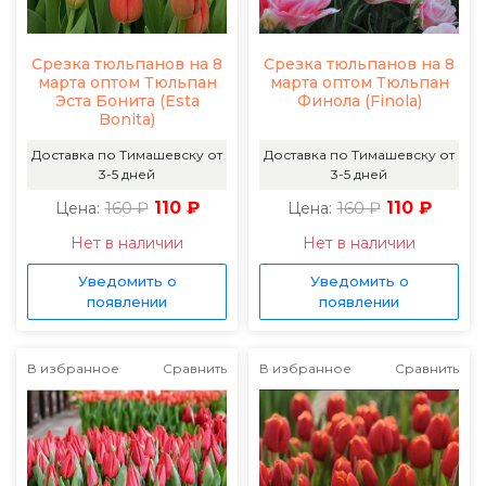
Срезка тюльпанов на 8
Срезка тюльпанов на 8
марта оптом Тюльпан
марта оптом Тюльпан
Эста Бонита (Esta
Финола (Finola)
Bonita)
Доставка по Тимашевску от
Доставка по Тимашевску от
3-5 дней
3-5 дней
160 ₽
110 ₽
160 ₽
110 ₽
Цена:
Цена:
Нет в наличии
Нет в наличии
Уведомить о
Уведомить о
появлении
появлении
В избранное
Сравнить
В избранное
Сравнить