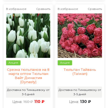
В избранное
Сравнить
В избранное
Сравнить
Акция
Акция
Срезка тюльпанов на 8
Тюльпан Тайвань
марта оптом Тюльпан
(Taiwan)
Вайт Династия
(Dynasty)
Доставка по Тимашевску от
Доставка по Тимашевску от
3-5 дней
3-5 дней
160 ₽
110 ₽
130 ₽
Цена:
Цена: