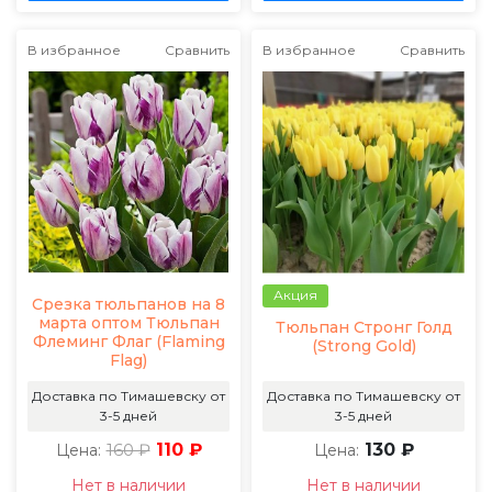
В избранное
Сравнить
В избранное
Сравнить
Акция
Срезка тюльпанов на 8
марта оптом Тюльпан
Тюльпан Стронг Голд
Флеминг Флаг (Flaming
(Strong Gold)
Flag)
Доставка по Тимашевску от
Доставка по Тимашевску от
3-5 дней
3-5 дней
160 ₽
110 ₽
130 ₽
Цена:
Цена:
Нет в наличии
Нет в наличии