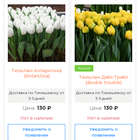
Акция
Тюльпан Антарктика
(Antarctica)
Тюльпан Дабл Трабл
(double trouble)
Доставка по Тимашевску от
Доставка по Тимашевску от
3-5 дней
3-5 дней
130 ₽
130 ₽
Цена:
Цена:
Нет в наличии
Нет в наличии
Уведомить о
Уведомить о
появлении
появлении