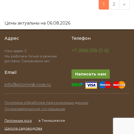
1
2
»
Цены актуальны на 06.08.2026
Адрес
Телефон
+7 (958) 538-21-62
Наш адрес
Мы работаем только в режиме
доставки. Самовывоза нет.
Email
Написать нам
info@pitomnik-rose.ru
·
Политика обработки персональных данных
Пользовательское соглашение
Питомник роз
в Тимашевске
Школа садоводства