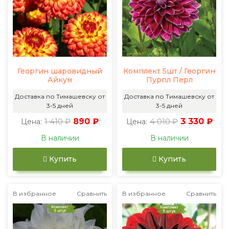
Георгин шаровидный
Комплект 5шт / Георгин
Айкун
Пурпл Перл
Доставка по Тимашевску от
Доставка по Тимашевску от
3-5 дней
3-5 дней
1 410 ₽
890 ₽
4 010 ₽
3 330 ₽
Цена:
Цена:
В наличии
В наличии
Купить
Купить
В избранное
Сравнить
В избранное
Сравнить