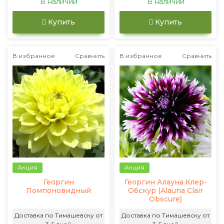
В наличии
В наличии
Купить
Купить
В избранное
Сравнить
В избранное
Сравнить
Акция
Акция
Георгин
Георгин Алауна Клер-
Помпоновидный
Обскур (Alauna Clair
Obscure)
Доставка по Тимашевску от
Доставка по Тимашевску от