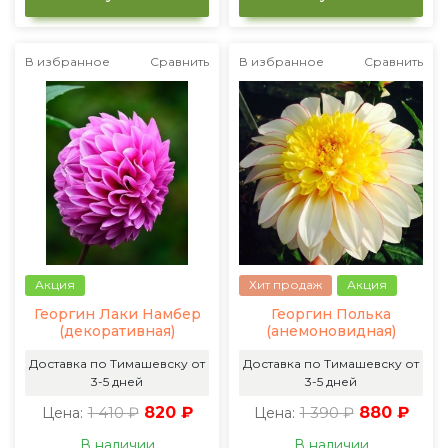
В избранное
Сравнить
В избранное
Сравнить
Акция
Хит продаж
Акция
Георгин Лаки Намбер
Георгин Полька
(декоративная)
(анемоновидная)
Доставка по Тимашевску от
Доставка по Тимашевску от
3-5 дней
3-5 дней
1 410 ₽
820 ₽
1 390 ₽
880 ₽
Цена:
Цена:
В наличии
В наличии