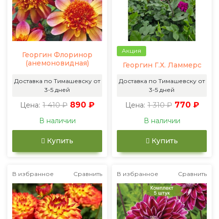
Акция
Георгин Флоринор
(анемоновидная)
Георгин Г.Х. Ламмерс
Доставка по Тимашевску от
Доставка по Тимашевску от
3-5 дней
3-5 дней
1 410 ₽
890 ₽
1 310 ₽
770 ₽
Цена:
Цена:
В наличии
В наличии
Купить
Купить
В избранное
Сравнить
В избранное
Сравнить