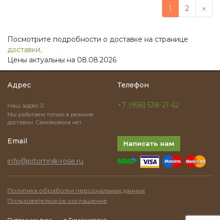
1
2
»
Посмотрите подробности о доставке на странице
доставки
.
Цены актуальны на 08.08.2026
Адрес
Телефон
+7 (958) 538-21-62
Наш адрес
Мы работаем только в режиме
доставки. Самовывоза нет.
Email
Написать нам
info@pitomnik-rose.ru
·
Политика обработки персональных данных
Пользовательское соглашение
Питомник роз
в Тимашевске