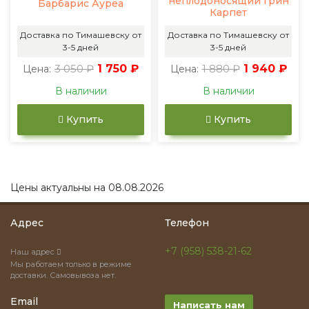
неплодоносящий Грин
Барбарис Ауреа
Карпет
Доставка по Тимашевску от
Доставка по Тимашевску от
3-5 дней
3-5 дней
3 050 ₽
1 750 ₽
1 880 ₽
1 940 ₽
Цена:
Цена:
В наличии
В наличии
Купить
Купить
Цены актуальны на 08.08.2026
Адрес
Телефон
+7 (958) 538-21-62
Наш адрес
Мы работаем только в режиме
доставки. Самовывоза нет.
Email
Написать нам