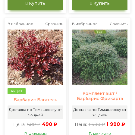
Купить
Купить
В избранное
Сравнить
В избранное
Сравнить
Акция
Комплект 5шт /
Барбарис Фрикарта
Барбарис Багатель
Доставка по Тимашевску от
Доставка по Тимашевску от
3-5 дней
3-5 дней
680 ₽
490 ₽
1 930 ₽
1 990 ₽
Цена:
Цена:
В наличии
В наличии