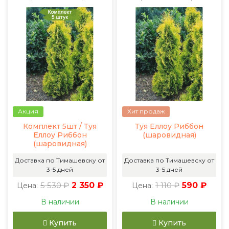
Акция
Хит продаж
Комплект 5шт / Туя
Туя Еллоу Риббон
Еллоу Риббон
(шаровидная)
(шаровидная)
Доставка по Тимашевску от
Доставка по Тимашевску от
3-5 дней
3-5 дней
5 530 ₽
2 350 ₽
1 110 ₽
590 ₽
Цена:
Цена:
В наличии
В наличии
Купить
Купить