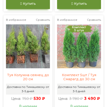
Купить
Купить
В избранное
Сравнить
В избранное
Сравнить
Туя Колумна сеянец до
Комплект 5шт / Туя
20 см
Смарагд до 30 см
Доставка по Тимашевску от
Доставка по Тимашевску от
3-5 дней
3-5 дней
750 ₽
530 ₽
3 780 ₽
3 490 ₽
Цена:
Цена:
В наличии
В наличии