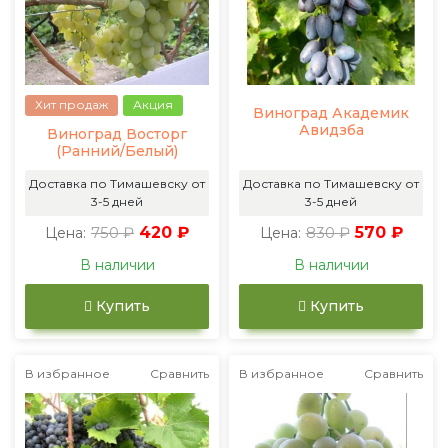
Хит продаж
Акция
Виноград Академик
Авидзба
Виноград Восторг
(Ранний/Белый)
Доставка по Тимашевску от
Доставка по Тимашевску от
3-5 дней
3-5 дней
750 ₽
420 ₽
830 ₽
570 ₽
Цена:
Цена:
В наличии
В наличии
Купить
Купить
В избранное
Сравнить
В избранное
Сравнить