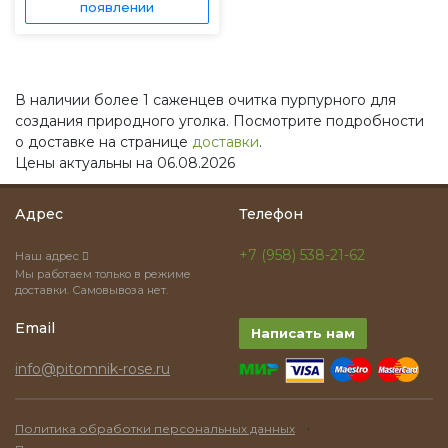
появлении
В наличии более 1 саженцев очитка пурпурного для
создания природного уголка. Посмотрите подробности
о доставке на странице
доставки
.
Цены актуальны на 06.08.2026
Адрес
Телефон
+7 (958) 538-21-62
Наш адрес
Мы работаем только в режиме
доставки. Самовывоза нет.
Email
Написать нам
info@pitomnik-rose.ru
·
Политика обработки персональных данных