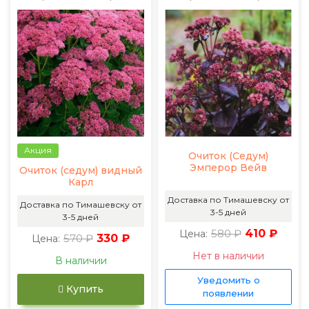
Акция
Очиток (Седум)
Эмперор Вейв
Очиток (седум) видный
Карл
Доставка по Тимашевску от
Доставка по Тимашевску от
3-5 дней
3-5 дней
580 ₽
410 ₽
Цена:
570 ₽
330 ₽
Цена:
Нет в наличии
В наличии
Уведомить о
Купить
появлении