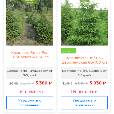
Акция
Комплект 5шт / Ель
Сибирская 40-60 см
Комплект 5шт / Ель
Европейская 60-100 см
Доставка по Тимашевску от
Доставка по Тимашевску от
3-5 дней
3-5 дней
3 250 ₽
3 380 ₽
4 810 ₽
5 030 ₽
Цена:
Цена:
Нет в наличии
Нет в наличии
Уведомить о
Уведомить о
появлении
появлении