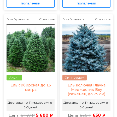
появлении
появлении
В избранное
Сравнить
В избранное
Сравнить
Акция
Хит продаж
Ель сибирская до 1.5
Ель колючая Глаука
метра
Мэджестик Блу
(саженец до 25 см)
Доставка по Тимашевску от
Доставка по Тимашевску от
3-5 дней
3-5 дней
6 140 ₽
5 680 ₽
850 ₽
650 ₽
Цена:
Цена: