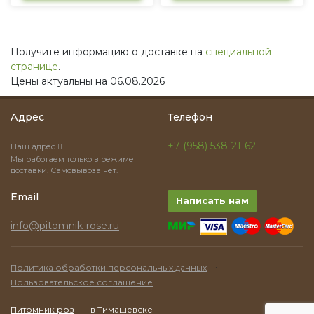
Получите информацию о доставке на
специальной
странице
.
Цены актуальны на 06.08.2026
Адрес
Телефон
+7 (958) 538-21-62
Наш адрес
Мы работаем только в режиме
доставки. Самовывоза нет.
Email
Написать нам
info@pitomnik-rose.ru
·
Политика обработки персональных данных
Пользовательское соглашение
Питомник роз
в Тимашевске