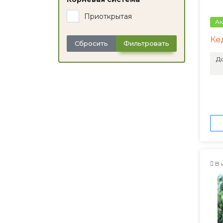
Приоткрытая
Ак
Ке
Сбросить
Фильтровать
До
В 