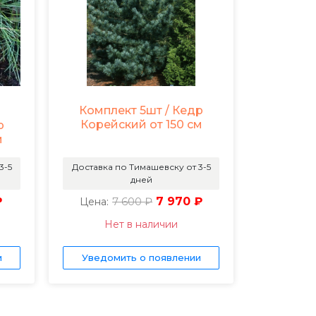
Комплект 5шт / Кедр
Корейский от 150 см
р
м
3-5
Доставка по Тимашевску от 3-5
дней
₽
7 600 ₽
7 970 ₽
Цена:
Нет в наличии
и
Уведомить о появлении