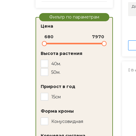
До
Фильтр по параметрам
Цена
680
7970
Высота растения
40м.
В 
50м.
Прирост в год
15см
Форма кроны
Конусовидная
Корневая система