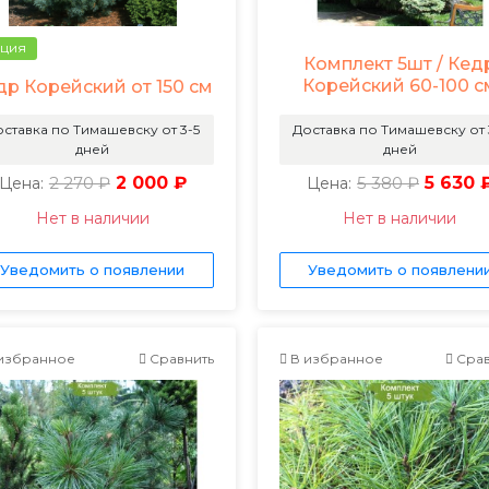
ция
Комплект 5шт / Кед
Корейский 60-100 с
др Корейский от 150 см
ставка по Тимашевску от 3-5
Доставка по Тимашевску от 
дней
дней
2 270 ₽
2 000 ₽
5 380 ₽
5 630 
Цена:
Цена:
Нет в наличии
Нет в наличии
Уведомить о появлении
Уведомить о появлени
избранное
Сравнить
В избранное
Срав