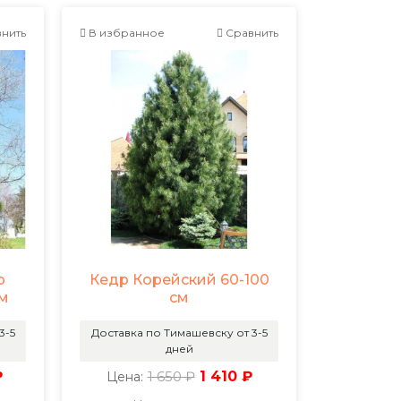
нить
В избранное
Сравнить
р
Кедр Корейский 60-100
см
см
3-5
Доставка по Тимашевску от 3-5
дней
₽
1 650 ₽
1 410 ₽
Цена: