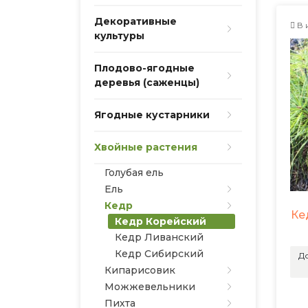
Декоративные
В 
культуры
Плодово-ягодные
деревья (саженцы)
Ягодные кустарники
Хвойные растения
Голубая ель
Ель
Кедр
Ке
Кедр Корейский
Кедр Ливанский
Кедр Сибирский
До
Кипарисовик
Можжевельники
Пихта