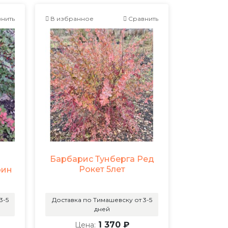
нить
В избранное
Сравнить
Барбарис Тунберга Ред
Рокет 5лет
рин
3-5
Доставка по Тимашевску от 3-5
дней
1 370 ₽
Цена: