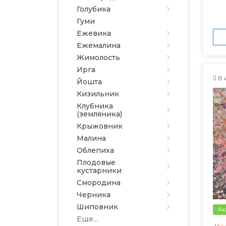
Голубика
Гуми
Ежевика
Ежемалина
Жимолость
Ирга
В 
Йошта
Кизильник
Клубника
(земляника)
Крыжовник
Малина
Облепиха
Плодовые
кустарники
Смородина
Черника
Шиповник
Ак
Еще...