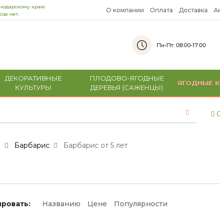
снодарскому краю
О компании
Оплата
Доставка
А
за нет.
Пн-Пт: 08:00-17:00
ДЕКОРАТИВНЫЕ
ПЛОДОВО-ЯГОДНЫЕ
ЯГОДНЫЕ К
КУЛЬТУРЫ
ДЕРЕВЬЯ (САЖЕНЦЫ)
С
и
Барбарис
Барбарис от 5 лет
ровать:
Названию
Цене
Популярности