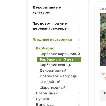
Декоративные
В 
культуры
Плодово-ягодные
деревья (саженцы)
Ягодные кустарники
Барбарис
Барбарис карликовый
Барбарис от 5 лет
Барбарис сеянцы
Декоративный
Ко
Для живой изгороди
Съедобный
Шароплодный
До
Боярышник
Бузина
Виноград