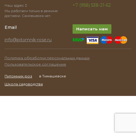
+7 (958) 538-21-62
Наш адрес
Мы работаем только в режиме
доставки. Самовывоза нет.
Email
Написать нам
info@pitomnik-rose.ru
·
Политика обработки персональных данных
Пользовательское соглашение
Питомник роз
в Тимашевске
Школа садоводства