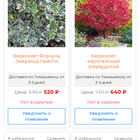
Бересклет Форчуна
Бересклет
Эмеральд Галетти
европейский
Шервудский
Доставка по Тимашевску от
Доставка по Тимашевску от
3-5 дней
3-5 дней
590 ₽
520 ₽
730 ₽
640 ₽
Цена:
Цена:
Нет в наличии
Нет в наличии
Уведомить о
Уведомить о
появлении
появлении
В избранное
Сравнить
В избранное
Сравнить