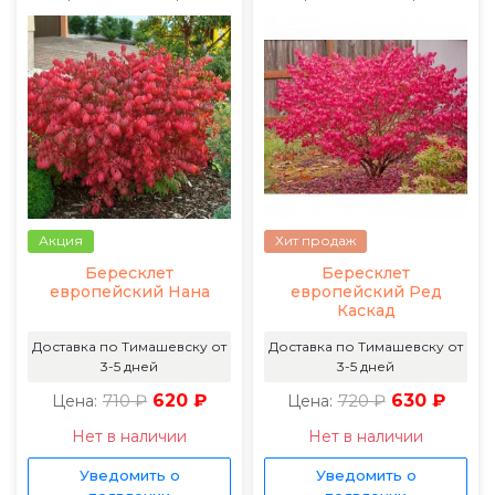
Акция
Хит продаж
Бересклет
Бересклет
европейский Нана
европейский Ред
Каскад
Доставка по Тимашевску от
Доставка по Тимашевску от
3-5 дней
3-5 дней
710 ₽
620 ₽
720 ₽
630 ₽
Цена:
Цена:
Нет в наличии
Нет в наличии
Уведомить о
Уведомить о