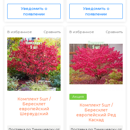
Уведомить о
Уведомить о
появлении
появлении
В избранное
Сравнить
В избранное
Сравнить
Акция
Комплект 5шт /
Бересклет
Комплект 5шт /
европейский
Бересклет
Шервудский
европейский Ред
Каскад
Доставка по Тимашевску от
Доставка по Тимашевску от