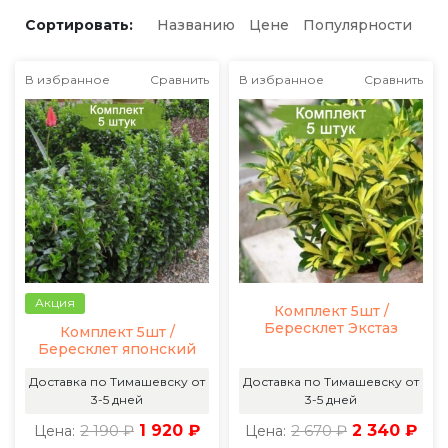
Сортировать:
Названию
Цене
Популярности
В избранное
Сравнить
В избранное
Сравнить
Акция
Комплект 5шт /
Бересклет Экстаз
Комплект 5шт /
Бересклет японский
Доставка по Тимашевску от
Доставка по Тимашевску от
3-5 дней
3-5 дней
2 190 ₽
1 920 ₽
2 670 ₽
2 340 ₽
Цена:
Цена: