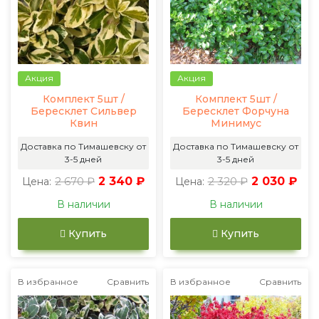
Акция
Акция
Комплект 5шт /
Комплект 5шт /
Бересклет Сильвер
Бересклет Форчуна
Квин
Минимус
Доставка по Тимашевску от
Доставка по Тимашевску от
3-5 дней
3-5 дней
2 670 ₽
2 340 ₽
2 320 ₽
2 030 ₽
Цена:
Цена:
В наличии
В наличии
Купить
Купить
В избранное
Сравнить
В избранное
Сравнить