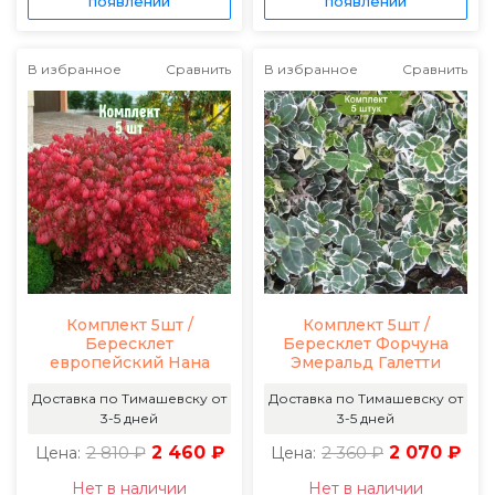
появлении
появлении
В избранное
Сравнить
В избранное
Сравнить
Комплект 5шт /
Комплект 5шт /
Бересклет
Бересклет Форчуна
европейский Нана
Эмеральд Галетти
Доставка по Тимашевску от
Доставка по Тимашевску от
3-5 дней
3-5 дней
2 810 ₽
2 460 ₽
2 360 ₽
2 070 ₽
Цена:
Цена:
Нет в наличии
Нет в наличии