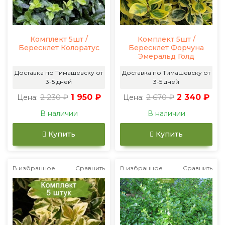
Комплект 5шт /
Комплект 5шт /
Бересклет Колоратус
Бересклет Форчуна
Эмеральд Голд
Доставка по Тимашевску от
Доставка по Тимашевску от
3-5 дней
3-5 дней
2 230 ₽
1 950 ₽
2 670 ₽
2 340 ₽
Цена:
Цена:
В наличии
В наличии
Купить
Купить
В избранное
Сравнить
В избранное
Сравнить