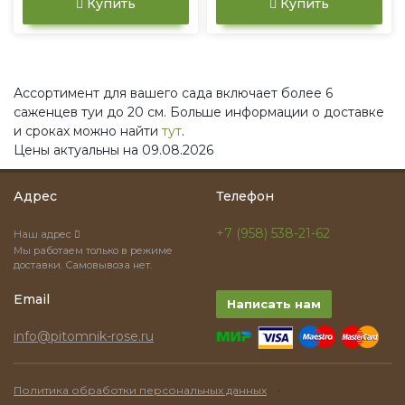
Купить
Купить
Ассортимент для вашего сада включает более 6
саженцев туи до 20 см. Больше информации о доставке
и сроках можно найти
тут
.
Цены актуальны на 09.08.2026
Адрес
Телефон
+7 (958) 538-21-62
Наш адрес
Мы работаем только в режиме
доставки. Самовывоза нет.
Email
Написать нам
info@pitomnik-rose.ru
·
Политика обработки персональных данных