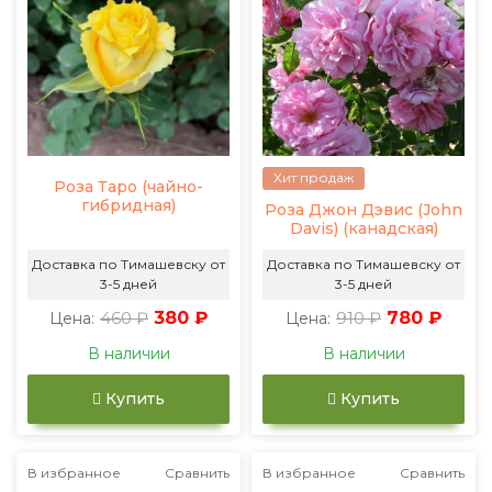
Хит продаж
Роза Таро (чайно-
гибридная)
Роза Джон Дэвис (John
Davis) (канадская)
Доставка по Тимашевску от
Доставка по Тимашевску от
3-5 дней
3-5 дней
460 ₽
380 ₽
910 ₽
780 ₽
Цена:
Цена:
В наличии
В наличии
Купить
Купить
В избранное
Сравнить
В избранное
Сравнить