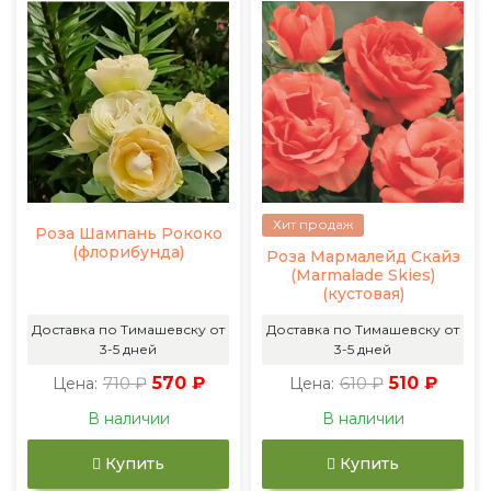
Хит продаж
Роза Шампань Рококо
(флорибунда)
Роза Мармалейд Скайз
(Marmalade Skies)
(кустовая)
Доставка по Тимашевску от
Доставка по Тимашевску от
3-5 дней
3-5 дней
710 ₽
570 ₽
610 ₽
510 ₽
Цена:
Цена:
В наличии
В наличии
Купить
Купить