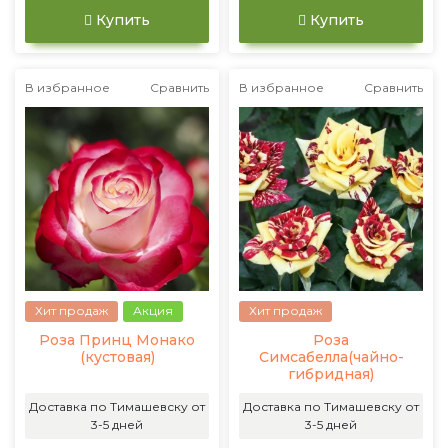
Купить
Купить
В избранное
Сравнить
В избранное
Сравнить
Хит продаж
Акция
Хит продаж
Роза Принц Монако
Роза
(кустовая)
Симсабелла(чайно-
гибридная)
Доставка по Тимашевску от
Доставка по Тимашевску от
3-5 дней
3-5 дней