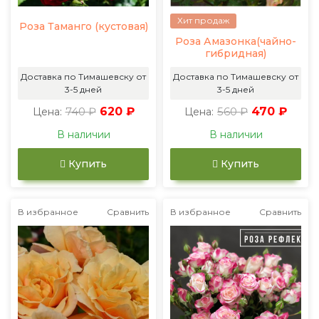
Хит продаж
Роза Таманго (кустовая)
Роза Амазонка(чайно-
гибридная)
Доставка по Тимашевску от
Доставка по Тимашевску от
3-5 дней
3-5 дней
740 ₽
620 ₽
560 ₽
470 ₽
Цена:
Цена:
В наличии
В наличии
Купить
Купить
В избранное
Сравнить
В избранное
Сравнить