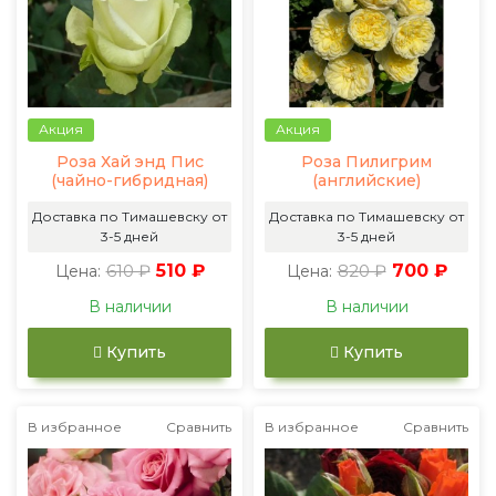
Акция
Акция
Роза Хай энд Пис
Роза Пилигрим
(чайно-гибридная)
(английские)
Доставка по Тимашевску от
Доставка по Тимашевску от
3-5 дней
3-5 дней
610 ₽
510 ₽
820 ₽
700 ₽
Цена:
Цена:
В наличии
В наличии
Купить
Купить
В избранное
Сравнить
В избранное
Сравнить