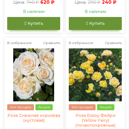
740 ₽
620 ₽
290 ₽
240 ₽
Цена:
Цена:
В наличии
В наличии
Купить
Купить
В избранное
Сравнить
В избранное
Сравнить
Хит продаж
Акция
Хит продаж
Акция
Роза Снежная королева
Роза Еллоу Фейри
(кустовая)
(Yellow Fairy)
(почвопокровные)