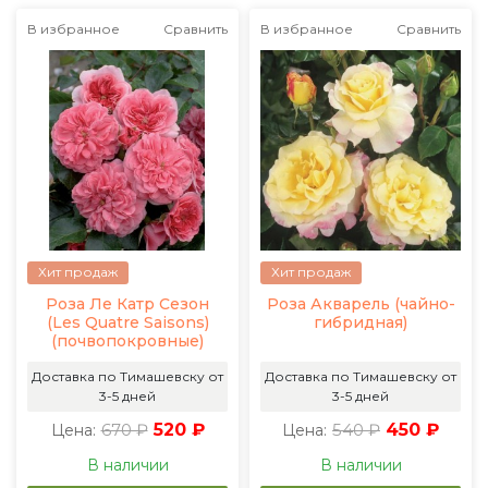
В избранное
Сравнить
В избранное
Сравнить
Хит продаж
Хит продаж
Роза Ле Катр Сезон
Роза Акварель (чайно-
(Les Quatre Saisons)
гибридная)
(почвопокровные)
Доставка по Тимашевску от
Доставка по Тимашевску от
3-5 дней
3-5 дней
670 ₽
520 ₽
540 ₽
450 ₽
Цена:
Цена:
В наличии
В наличии