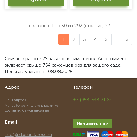
Показано с 1 по 30 из 792 (страниц: 27)
...
1
2
3
4
5
»
Сейчас в работе 27 заказов в Тимашевск. Ассортимент
включает свыше 764 саженцев роз для вашего сада.
Цены актуальны на 08.08.2026
Адрес
Телефон
+7 (958) 538-21-62
Наш адрес
Мы работаем только в режиме
доставки. Самовывоза нет.
Email
Написать нам
info@pitomnik-rose.ru