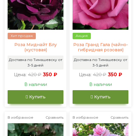
Хит продаж
Акция
Роза Миднайт Блу
Роза Гранд Гала (чайно-
(кустовая)
гибридная розовая)
Доставка по Тимашевску от
Доставка по Тимашевску от
3-5 дней
3-5 дней
420 ₽
350 ₽
420 ₽
350 ₽
Цена:
Цена:
В наличии
В наличии
Купить
Купить
В избранное
Сравнить
В избранное
Сравнить