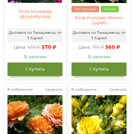
Хит продаж
Акция
Роза Минерва
(флорибунда)
Роза Розоман Жанон
(шраб)
Доставка по Тимашевску от
Доставка по Тимашевску от
3-5 дней
3-5 дней
650 ₽
570 ₽
710 ₽
560 ₽
Цена:
Цена:
В наличии
В наличии
Купить
Купить
В избранное
Сравнить
В избранное
Сравнить