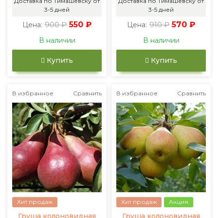
Доставка по Тимашевску от
Доставка по Тимашевску от
3-5 дней
3-5 дней
900 ₽
550 ₽
910 ₽
570 ₽
Цена:
Цена:
В наличии
В наличии
Купить
Купить
В избранное
Сравнить
В избранное
Сравнить
Хит продаж
Хит продаж
Акция
Груша колоновидная
Груша колоновидная