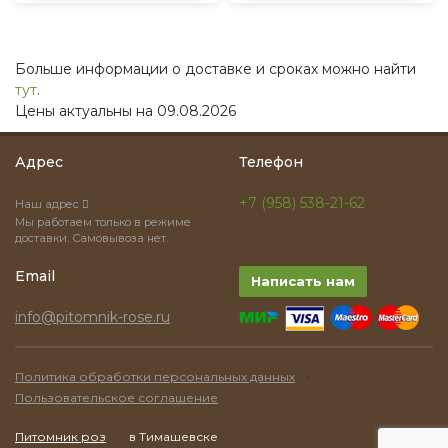
Больше информации о доставке и сроках можно найти
тут
.
Цены актуальны на 09.08.2026
Адрес
Телефон
+7 (958) 538-21-62
Наш адрес
Мы работаем только в режиме
доставки. Самовывоза нет.
Email
Написать нам
info@pitomnik-rose.ru
·
Политика обработки персональных данных
Пользовательское соглашение
Питомник роз
в Тимашевске