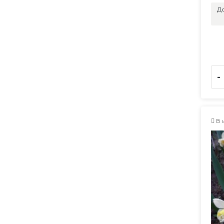
До
-
В 