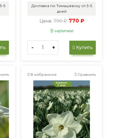
3-5
Доставка по Тимашевску от 3-5
дней
790 ₽
770 ₽
Цена:
В наличии
-
+
ть
Купить
нить
В избранное
Сравнить