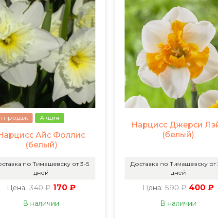
т продаж
Акция
Нарцисс Джерси Лэ
(белый)
Нарцисс Айс Фоллис
(белый)
ставка по Тимашевску от 3-5
Доставка по Тимашевску от 
дней
дней
340 ₽
170 ₽
590 ₽
400 ₽
Цена:
Цена:
В наличии
В наличии