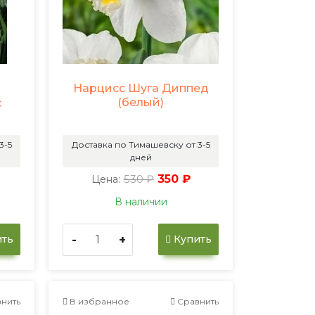
Нарцисс Шуга Диппед
(белый)
с
3-5
Доставка по Тимашевску от 3-5
дней
530 ₽
350 ₽
Цена:
В наличии
-
+
ть
Купить
нить
В избранное
Сравнить