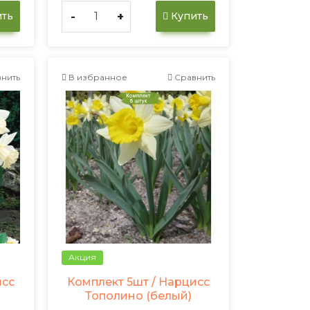
-
+
ть
Купить
нить
В избранное
Сравнить
Акция
исс
Комплект 5шт / Нарцисс
Тополино (белый)