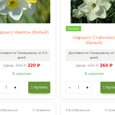
Акция
рцисс Авалон (белый)
Нарцисс Стэйнлес
(белый)
ставка по Тимашевску от 3-5
Доставка по Тимашевску от 
дней
дней
390 ₽
220 ₽
430 ₽
260 ₽
Цена:
Цена:
В наличии
В наличии
+
-
+
Купить
Купи
избранное
Сравнить
В избранное
Срав