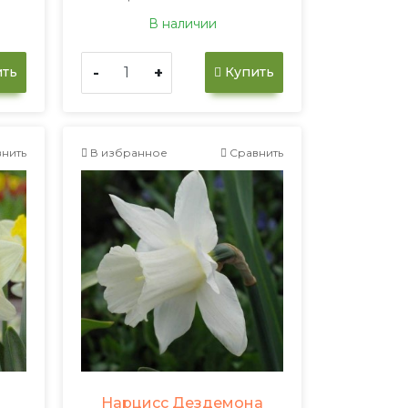
В наличии
-
+
ть
Купить
нить
В избранное
Сравнить
Нарцисс Дездемона