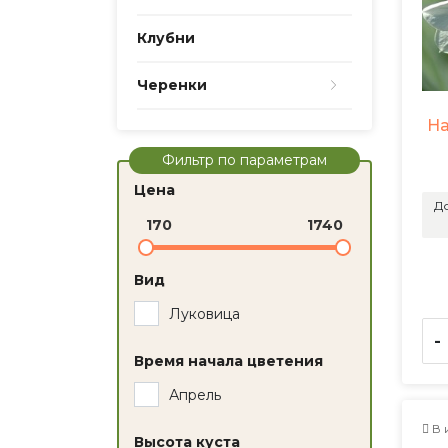
Клубни
Черенки
На
Фильтр по параметрам
Цена
До
170
1740
Вид
Луковица
-
Время начала цветения
Апрель
В 
Высота куста