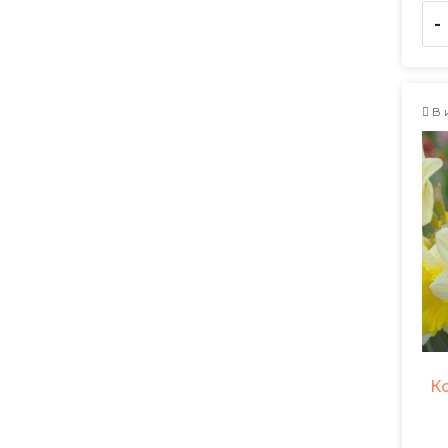
-
В 
К