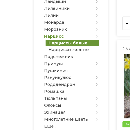
Ландыши
Лилейники
Лилии
Монарда
-
Морозник
Нарцисс
Нарциссы белые
В 
Нарциссы желтые
Подснежник
Примула
Пушкиния
Ранункулюс
Рододендрон
Ромашка
Тюльпаны
Флоксы
Эхинацея
Многолетние цветы
Ак
Еще...