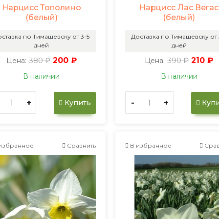
Нарцисс Тополино
Нарцисс Лас Вегас
(белый)
(белый)
ставка по Тимашевску от 3-5
Доставка по Тимашевску от 
дней
дней
380 ₽
200 ₽
390 ₽
210 ₽
Цена:
Цена:
В наличии
В наличии
+
-
+
Купить
Купи
избранное
Сравнить
В избранное
Срав