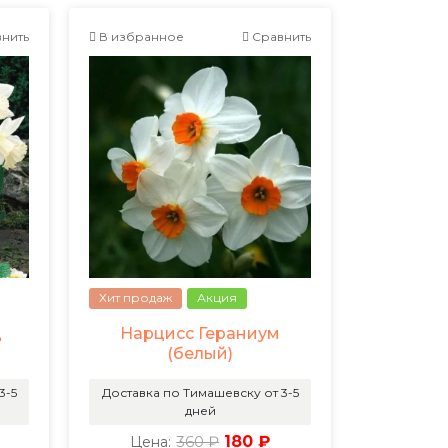
нить
В избранное
Сравнить
Хит продаж
Акция
д
Нарцисс Гераниум
(белый)
3-5
Доставка по Тимашевску от 3-5
дней
360 ₽
180 ₽
Цена: