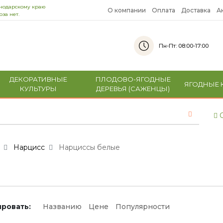
снодарскому краю
О компании
Оплата
Доставка
А
за нет.
Пн-Пт: 08:00-17:00
ДЕКОРАТИВНЫЕ
ПЛОДОВО-ЯГОДНЫЕ
ЯГОДНЫЕ 
КУЛЬТУРЫ
ДЕРЕВЬЯ (САЖЕНЦЫ)
С
Нарцисс
Нарциссы белые
ровать:
Названию
Цене
Популярности