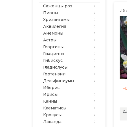
Саженцы роз
В 
Пионы
Хризантемы
Аквилегия
Анемоны
Астры
Георгины
Гиацинты
Гибискус
Гладиолусы
Гортензии
Дельфиниумы
Иберис
Н
Ирисы
Канны
Клематисы
До
Крокусы
Лаванда