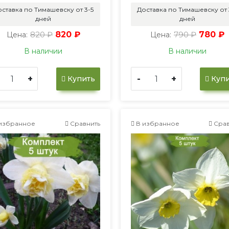
ставка по Тимашевску от 3-5
Доставка по Тимашевску от 
дней
дней
820 ₽
820 ₽
790 ₽
780 ₽
Цена:
Цена:
В наличии
В наличии
+
-
+
Купить
Купи
избранное
Сравнить
В избранное
Срав