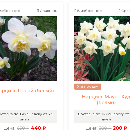
избранное
Сравнить
В избранное
Срав
Хит продаж
арцисс Попай (белый)
Нарцисс Маунт Ху
(белый)
ставка по Тимашевску от 3-5
Доставка по Тимашевску от 
дней
дней
630 ₽
440 ₽
380 ₽
200 ₽
Цена:
Цена: