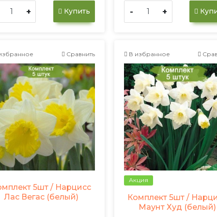
+
-
+
Купить
Купи
избранное
Сравнить
В избранное
Срав
Акция
омплект 5шт / Нарцисс
Лас Вегас (белый)
Комплект 5шт / Нарц
Маунт Худ (белый)