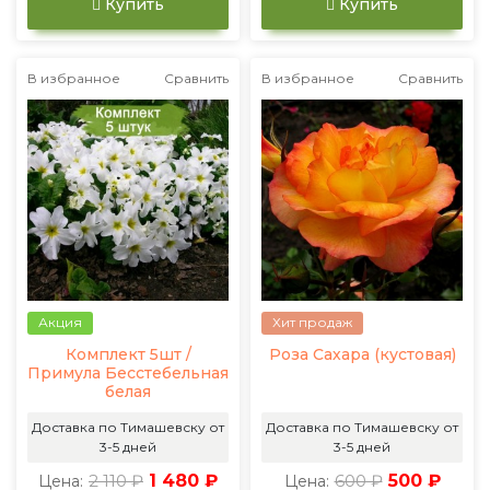
Купить
Купить
В избранное
Сравнить
В избранное
Сравнить
Акция
Хит продаж
Комплект 5шт /
Роза Сахара (кустовая)
Примула Бесстебельная
белая
Доставка по Тимашевску от
Доставка по Тимашевску от
3-5 дней
3-5 дней
2 110 ₽
1 480 ₽
600 ₽
500 ₽
Цена:
Цена: