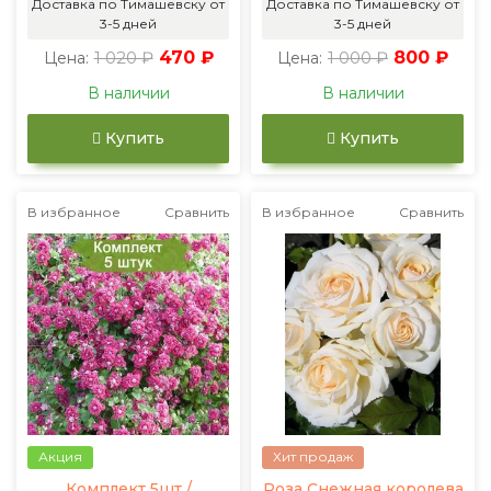
Доставка по Тимашевску от
Доставка по Тимашевску от
3-5 дней
3-5 дней
1 020 ₽
470 ₽
1 000 ₽
800 ₽
Цена:
Цена:
В наличии
В наличии
Купить
Купить
В избранное
Сравнить
В избранное
Сравнить
Акция
Хит продаж
Комплект 5шт /
Роза Снежная королева