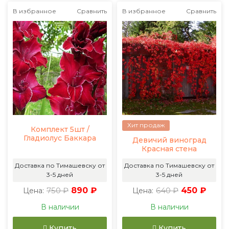
В избранное
Сравнить
В избранное
Сравнить
Хит продаж
Комплект 5шт /
Гладиолус Баккара
Девичий виноград
Красная стена
Доставка по Тимашевску от
Доставка по Тимашевску от
3-5 дней
3-5 дней
750 ₽
890 ₽
640 ₽
450 ₽
Цена:
Цена:
В наличии
В наличии
Купить
Купить