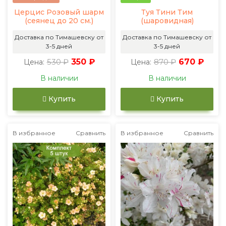
Церцис Розовый шарм
Туя Тини Тим
(сеянец до 20 см.)
(шаровидная)
Доставка по Тимашевску от
Доставка по Тимашевску от
3-5 дней
3-5 дней
530 ₽
350 ₽
870 ₽
670 ₽
Цена:
Цена:
В наличии
В наличии
Купить
Купить
В избранное
Сравнить
В избранное
Сравнить