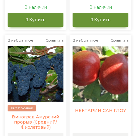
В наличии
В наличии
Купить
Купить
В избранное
Сравнить
В избранное
Сравнить
Хит продаж
НЕКТАРИН САН ГЛОУ
Виноград Амурский
прорыв (Средний/
Фиолетовый)