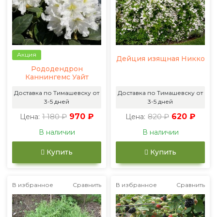
Акция
Дейция изящная Никко
Рододендрон
Каннингемс Уайт
Доставка по Тимашевску от
Доставка по Тимашевску от
3-5 дней
3-5 дней
1 180 ₽
970 ₽
820 ₽
620 ₽
Цена:
Цена:
В наличии
В наличии
Купить
Купить
В избранное
Сравнить
В избранное
Сравнить