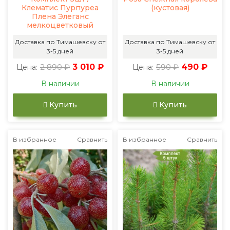
Клематис Пурпуреа
(кустовая)
Плена Элеганс
мелкоцветковый
Доставка по Тимашевску от
Доставка по Тимашевску от
3-5 дней
3-5 дней
2 890 ₽
3 010 ₽
590 ₽
490 ₽
Цена:
Цена:
В наличии
В наличии
Купить
Купить
В избранное
Сравнить
В избранное
Сравнить