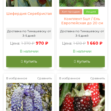
Хит продаж
Акция
Шефердия Серебристая
Комплект 5шт / Ель
Европейская до 20 см
Доставка по Тимашевску от
Доставка по Тимашевску от
3-5 дней
3-5 дней
1 370 ₽
970 ₽
1 610 ₽
1 660 ₽
Цена:
Цена:
В наличии
В наличии
Купить
Купить
В избранное
Сравнить
В избранное
Сравнить