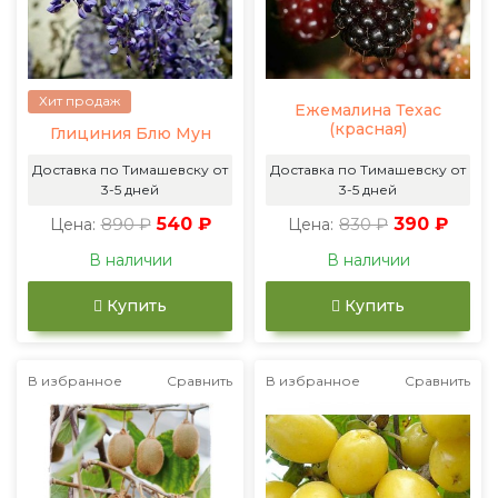
Хит продаж
Ежемалина Техас
(красная)
Глициния Блю Мун
Доставка по Тимашевску от
Доставка по Тимашевску от
3-5 дней
3-5 дней
890 ₽
540 ₽
830 ₽
390 ₽
Цена:
Цена:
В наличии
В наличии
Купить
Купить
В избранное
Сравнить
В избранное
Сравнить