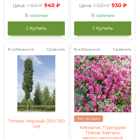
1 160 ₽
940 ₽
1 320 ₽
930 ₽
Цена:
Цена:
В наличии
В наличии
Купить
Купить
В избранное
Сравнить
В избранное
Сравнить
Хит продаж
Тополь Чёрный (100-150
см)
Клематис Пурпуреа
Плена Элеганс
мелкоцветковый