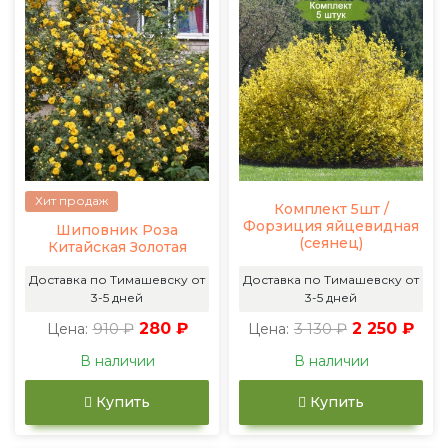
Хит продаж
Комплект 5шт /
Форзиция яйцевидная
Шиповник Роза
(сеянец)
Китайская Золотая
Доставка по Тимашевску от
Доставка по Тимашевску от
3-5 дней
3-5 дней
910 ₽
280 ₽
3 130 ₽
2 250 ₽
Цена:
Цена:
В наличии
В наличии
Купить
Купить