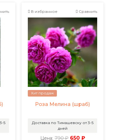
нить
В избранное
Сравнить
Хит продаж
б)
Роза Мелина (шраб)
3-5
Доставка по Тимашевску от 3-5
дней
790 ₽
650 ₽
Цена: