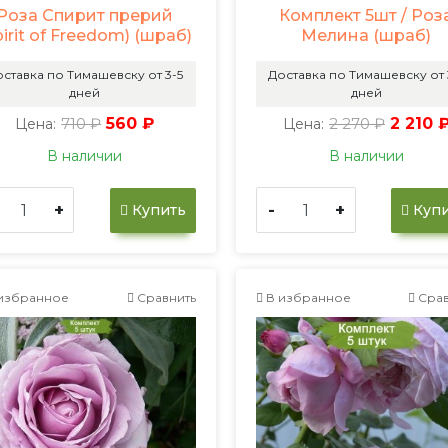
Роза Спирит прерий
Комплект 5шт / Роз
pirit of Freedom) (шраб)
Мелина (шраб)
ставка по Тимашевску от 3-5
Доставка по Тимашевску от 
дней
дней
710 ₽
560 ₽
2 270 ₽
2 210 
Цена:
Цена:
В наличии
В наличии
+
-
+
Купить
Купи
избранное
Сравнить
В избранное
Срав