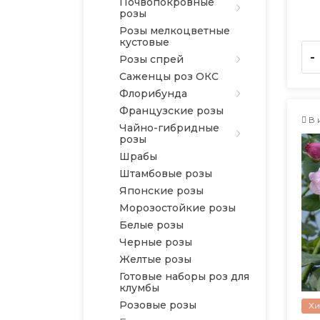
Почвопокровные
розы
Розы мелкоцветные
кустовые
-
Розы спрей
Саженцы роз ОКС
Флорибунда
Французские розы
В 
Чайно-гибридные
розы
Шрабы
Штамбовые розы
Японские розы
Морозостойкие розы
Белые розы
Черные розы
Желтые розы
Готовые наборы роз для
клумбы
Розовые розы
Хи