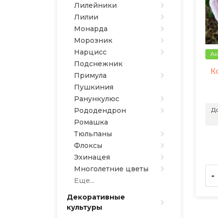
Лилейники
Лилии
Монарда
Морозник
Нарцисс
Ак
Подснежник
К
Примула
Пушкиния
Ранункулюс
До
Рододендрон
Ромашка
Тюльпаны
Флоксы
Эхинацея
Многолетние цветы
-
Еще...
Декоративные
культуры