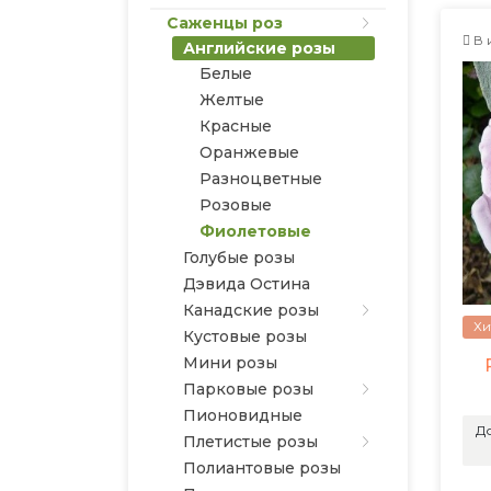
Саженцы роз
В 
Английские розы
Белые
Желтые
Красные
Оранжевые
Разноцветные
Розовые
Фиолетовые
Голубые розы
Дэвида Остина
Канадские розы
Хи
Кустовые розы
Мини розы
Парковые розы
Пионовидные
До
Плетистые розы
Полиантовые розы