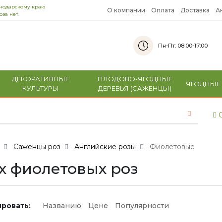
снодарскому краю
О компании
Оплата
Доставка
А
за нет.
Пн-Пт: 08:00-17:00
ДЕКОРАТИВНЫЕ
ПЛОДОВО-ЯГОДНЫЕ
ЯГОДНЫЕ
КУЛЬТУРЫ
ДЕРЕВЬЯ (САЖЕНЦЫ)
С
Саженцы роз
Английские розы
Фиолетовые
х фиолетовых роз
ровать:
Названию
Цене
Популярности