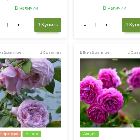
В наличии
В наличии
+
-
+
Купить
Купи
избранное
Сравнить
В избранное
Срав
т продаж
Акция
Акция