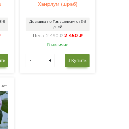
Хаирлум (шраб)
а
3-5
Доставка по Тимашевску от 3-5
дней
₽
2 490 ₽
2 450 ₽
Цена:
В наличии
-
+
ть
Купить
нить