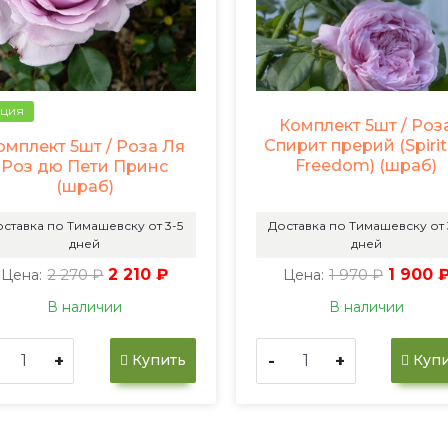
ция
Комплект 5шт / Роз
Спирит прерий (Spirit
омплект 5шт / Роза Ля
Freedom) (шраб)
Роз дю Пети Принс
(шраб)
ставка по Тимашевску от 3-5
Доставка по Тимашевску от 
дней
дней
2 270 ₽
2 210 ₽
1 970 ₽
1 900 
Цена:
Цена:
В наличии
В наличии
+
-
+
Купить
Купи