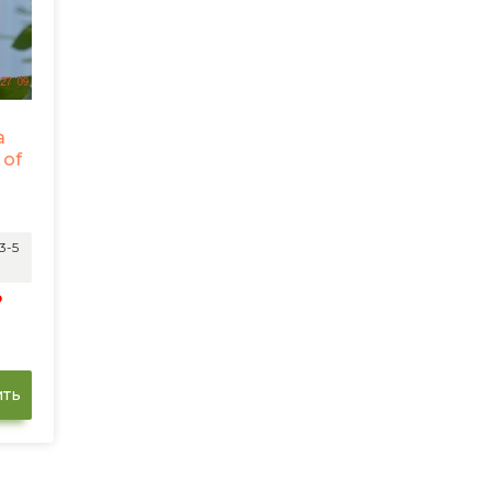
а
 of
3-5
₽
ть