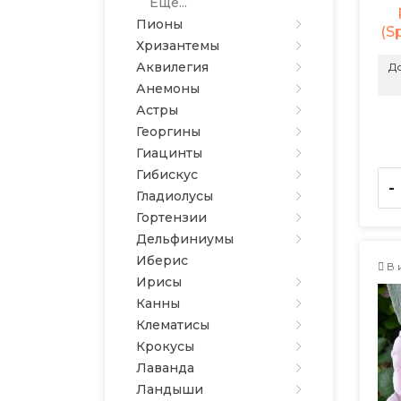
Еще...
Пионы
(S
Хризантемы
Аквилегия
До
Анемоны
Астры
Георгины
Гиацинты
Гибискус
-
Гладиолусы
Гортензии
Дельфиниумы
Иберис
В 
Ирисы
Канны
Клематисы
Крокусы
Лаванда
Ландыши