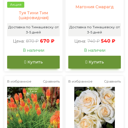
Акция
Магония Смарагд
Туя Тини Тим
(шаровидная)
Доставка по Тимашевску от
Доставка по Тимашевску от
3-5 дней
3-5 дней
870 ₽
670 ₽
740 ₽
540 ₽
Цена:
Цена:
В наличии
В наличии
Купить
Купить
В избранное
Сравнить
В избранное
Сравнить