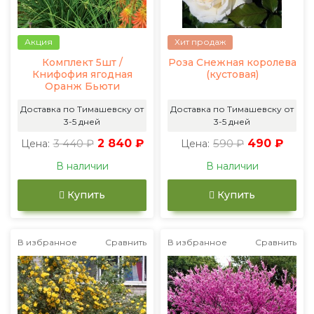
Акция
Хит продаж
Комплект 5шт /
Роза Снежная королева
Книфофия ягодная
(кустовая)
Оранж Бьюти
Доставка по Тимашевску от
Доставка по Тимашевску от
3-5 дней
3-5 дней
3 440 ₽
2 840 ₽
590 ₽
490 ₽
Цена:
Цена:
В наличии
В наличии
Купить
Купить
В избранное
Сравнить
В избранное
Сравнить