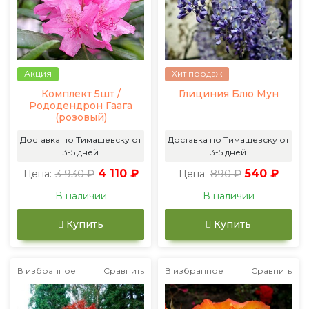
Акция
Хит продаж
Комплект 5шт /
Глициния Блю Мун
Рододендрон Гаага
(розовый)
Доставка по Тимашевску от
Доставка по Тимашевску от
3-5 дней
3-5 дней
3 930 ₽
4 110 ₽
890 ₽
540 ₽
Цена:
Цена:
В наличии
В наличии
Купить
Купить
В избранное
Сравнить
В избранное
Сравнить