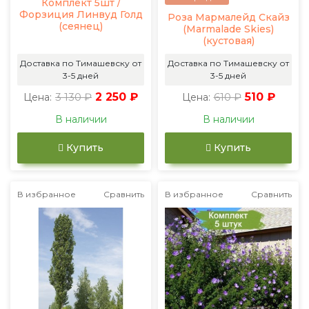
Комплект 5шт /
Форзиция Линвуд Голд
Роза Мармалейд Скайз
(сеянец)
(Marmalade Skies)
(кустовая)
Доставка по Тимашевску от
Доставка по Тимашевску от
3-5 дней
3-5 дней
3 130 ₽
2 250 ₽
610 ₽
510 ₽
Цена:
Цена:
В наличии
В наличии
Купить
Купить
В избранное
Сравнить
В избранное
Сравнить