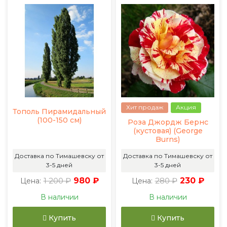
Хит продаж
Акция
Тополь Пирамидальный
(100-150 см)
Роза Джордж Бернс
(кустовая) (George
Burns)
Доставка по Тимашевску от
Доставка по Тимашевску от
3-5 дней
3-5 дней
1 200 ₽
980 ₽
280 ₽
230 ₽
Цена:
Цена:
В наличии
В наличии
Купить
Купить