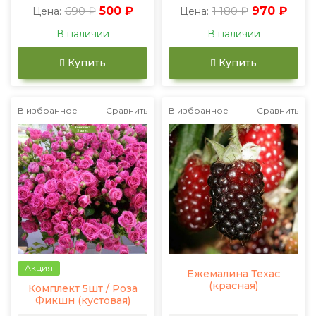
690 ₽
500 ₽
1 180 ₽
970 ₽
Цена:
Цена:
В наличии
В наличии
Купить
Купить
В избранное
Сравнить
В избранное
Сравнить
Акция
Ежемалина Техас
(красная)
Комплект 5шт / Роза
Фикшн (кустовая)