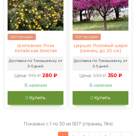
Хит продаж
Хит продаж
Шиповник Роза
Церцис Розовый шарм
Китайская Золотая
(сеянец до 20 см.)
Доставка по Тимашевску от
Доставка по Тимашевску от
3-5 дней
3-5 дней
910 ₽
280 ₽
530 ₽
350 ₽
Цена:
Цена:
В наличии
В наличии
Купить
Купить
Показано с 1 по 30 из 5517 (страниц: 184)