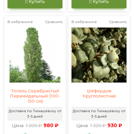
Купить
Купить
В избранное
Сравнить
В избранное
Сравнить
Тополь Серебристый
Шефердия
Пирамидальный (100-
Круглолистная
150 см)
Доставка по Тимашевску от
Доставка по Тимашевску от
3-5 дней
3-5 дней
1 200 ₽
980 ₽
1 320 ₽
930 ₽
Цена:
Цена: