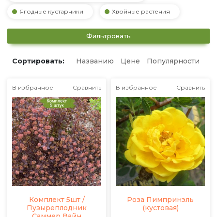
Ягодные кустарники
Хвойные растения
Фильтровать
Сортировать:
Названию
Цене
Популярности
В избранное
Сравнить
В избранное
Сравнить
Комплект 5шт /
Роза Пимпринэль
Пузыреплодник
(кустовая)
Саммер Вайн