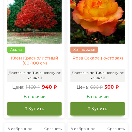
Акция
Хит продаж
Клён Краснолистный
Роза Сахара (кустовая)
(60-100 см)
Доставка по Тимашевску от
Доставка по Тимашевску от
3-5 дней
3-5 дней
1 160 ₽
940 ₽
600 ₽
500 ₽
Цена:
Цена:
В наличии
В наличии
Купить
Купить
В избранное
Сравнить
В избранное
Сравнить