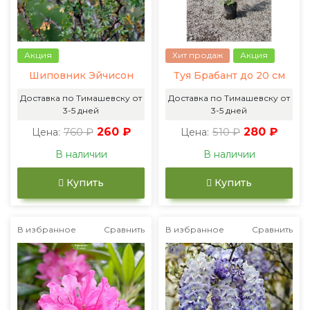
Акция
Хит продаж
Акция
Шиповник Эйчисон
Туя Брабант до 20 см
Доставка по Тимашевску от
Доставка по Тимашевску от
3-5 дней
3-5 дней
760 ₽
260 ₽
510 ₽
280 ₽
Цена:
Цена:
В наличии
В наличии
Купить
Купить
В избранное
Сравнить
В избранное
Сравнить