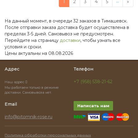
...
1
2
3
4
5
»
На данный момент, в очереди 32 заказов в Тимашевск.
После отправки заказа доставка будет осуществлена в
пределах 3-5 дней. Самовывоз не предусмотрен.
Перейдите на страницу
доставки
, чтобы узнать все
условия и сроки.
Цены актуальны на 08.08.2026
Адрес
Телефон
+7 (958) 538-21-62
Наш адрес
Мы работаем только в режиме
доставки. Самовывоза нет.
Email
Написать нам
info@pitomnik-rose.ru
·
Политика обработки персональных данных