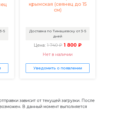
крымская (сеянец до 15
нец
см)
3-5
Доставка по Тимашевску от 3-5
дней
1 740 ₽
1 800 ₽
Цена:
Нет в наличии
и
Уведомить о появлении
 отправки зависит от текущей загрузки. После
евозможен. В данный момент выполняется