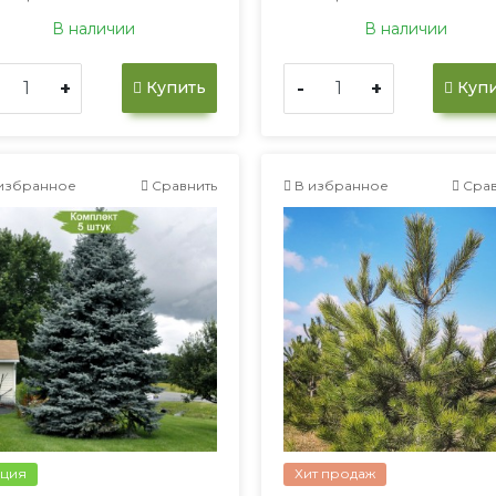
В наличии
В наличии
+
-
+
Купить
Купи
избранное
Сравнить
В избранное
Срав
ция
Хит продаж