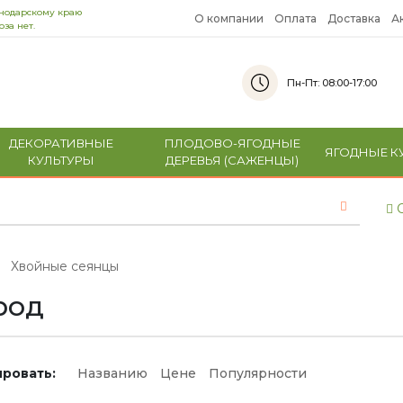
снодарскому краю
О компании
Оплата
Доставка
А
за нет.
Пн-Пт: 08:00-17:00
ДЕКОРАТИВНЫЕ
ПЛОДОВО-ЯГОДНЫЕ
ЯГОДНЫЕ К
КУЛЬТУРЫ
ДЕРЕВЬЯ (САЖЕНЦЫ)
С
Хвойные сеянцы
род
ровать:
Названию
Цене
Популярности