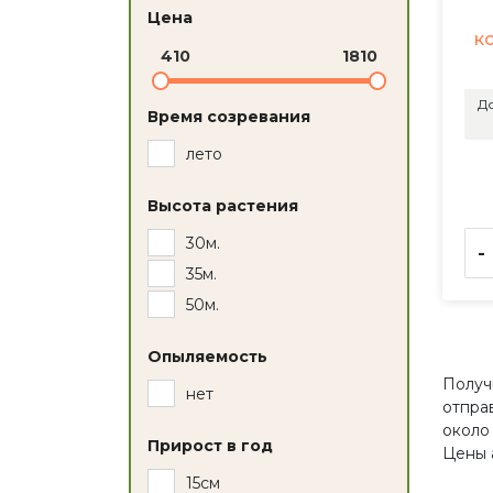
Цена
к
410
1810
До
Время созревания
лето
Высота растения
30м.
-
35м.
50м.
Опыляемость
Получ
нет
отпра
около
Прирост в год
Цены 
15см