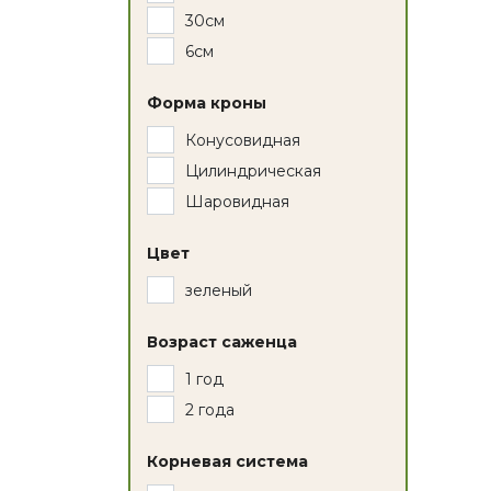
30см
6см
Форма кроны
Конусовидная
Цилиндрическая
Шаровидная
Цвет
зеленый
Возраст саженца
1 год
2 года
Корневая система