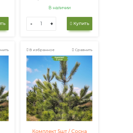
В наличии
-
+
ть
Купить
нить
В избранное
Сравнить
Комплект 5шт / Сосна