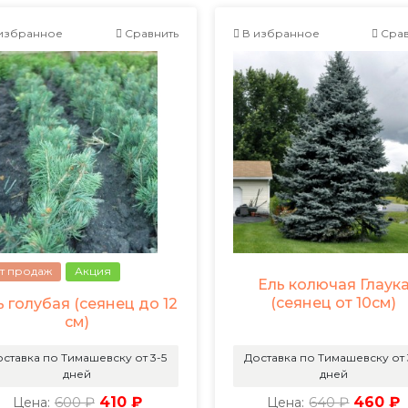
избранное
Сравнить
В избранное
Срав
т продаж
Акция
Ель колючая Глаук
(сеянец от 10см)
ь голубая (сеянец до 12
см)
ставка по Тимашевску от 3-5
Доставка по Тимашевску от 
дней
дней
600 ₽
410 ₽
640 ₽
460 ₽
Цена:
Цена: