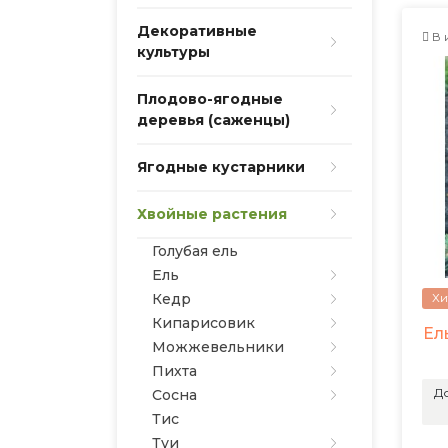
Декоративные
В 
культуры
Плодово-ягодные
деревья (саженцы)
Ягодные кустарники
Хвойные растения
Голубая ель
Ель
Хи
Кедр
Кипарисовик
Ел
Можжевельники
Пихта
До
Сосна
Тис
Туи