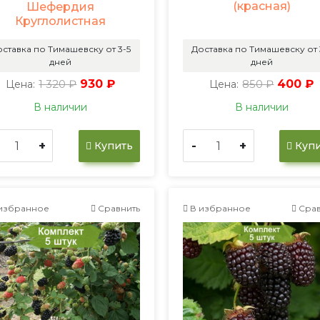
(красная)
Шефердия
Круглолистная
ставка по Тимашевску от 3-5
Доставка по Тимашевску от 
дней
дней
1 320 ₽
930 ₽
850 ₽
400 ₽
Цена:
Цена:
В наличии
В наличии
+
-
+
Купить
Купи
избранное
Сравнить
В избранное
Срав