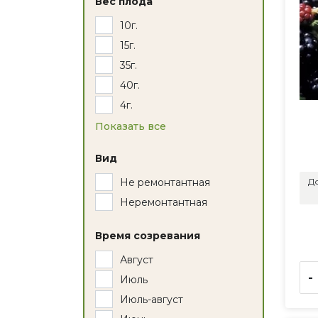
Вес плода
10г.
15г.
35г.
40г.
4г.
Показать все
Вид
До
Не ремонтантная
Неремонтантная
Время созревания
Август
-
Июль
Июль-август