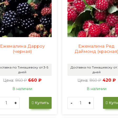
Ежемалина Дарроу
Ежемалина Ред
(черная)
Даймонд (красная
ставка по Тимашевску от 3-5
Доставка по Тимашевску от 
дней
дней
860 ₽
660 ₽
860 ₽
420 ₽
Цена:
Цена:
В наличии
В наличии
+
-
+
Купить
Купи