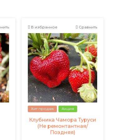
нить
В избранное
Сравнить
Хит продаж
Акция
Клубника Чамора Туруси
(Не ремонтантная/
Поздняя)