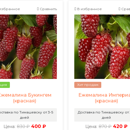
избранное
Сравнить
В избранное
Срав
ция
Хит продаж
Ежемалина Букингем
Ежемалина Импери
(красная)
(красная)
ставка по Тимашевску от 3-5
Доставка по Тимашевску от 
дней
дней
830 ₽
400 ₽
870 ₽
420 ₽
Цена:
Цена: