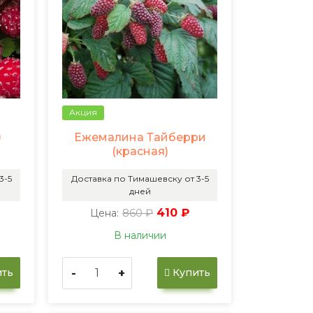
Акция
)
Ежемалина Тайберри
(красная)
3-5
Доставка по Тимашевску от 3-5
дней
860 ₽
410 ₽
Цена:
В наличии
-
+
ть
Купить