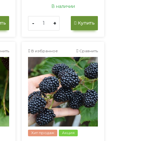
В наличии
-
+
ть
Купить
нить
В избранное
Сравнить
Хит продаж
Акция
н