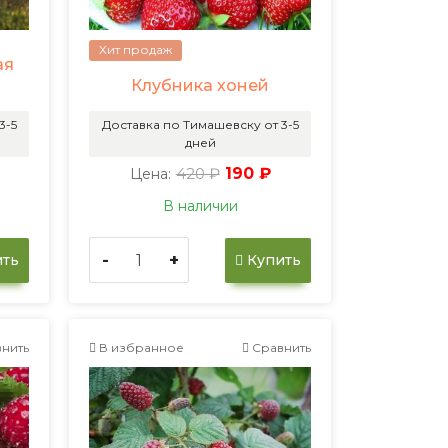
Хит продаж
ая
Клубника хоней
3-5
Доставка по Тимашевску от 3-5
дней
420 ₽
190 ₽
Цена:
В наличии
-
+
ть
Купить
нить
В избранное
Сравнить