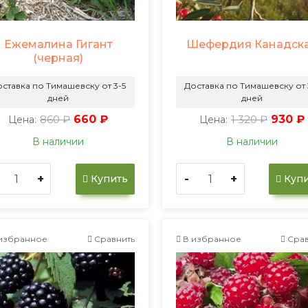
Ежемалина Гигант
Шефердия Канадск
(черная)
ставка по Тимашевску от 3-5
Доставка по Тимашевску от 
дней
дней
860 ₽
660 ₽
1 320 ₽
930 ₽
Цена:
Цена:
В наличии
В наличии
+
-
+
Купить
Купи
избранное
Сравнить
В избранное
Срав