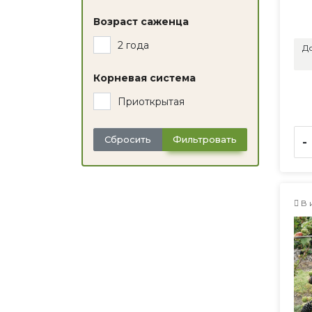
Возраст саженца
2 года
До
Корневая система
Приоткрытая
Сбросить
Фильтровать
-
В 