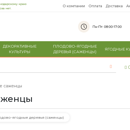
снодарскому краю
О компании
Оплата
Доставка
А
за нет.
Пн-Пт: 08:00-17:00
ДЕКОРАТИВНЫЕ
ПЛОДОВО-ЯГОДНЫЕ
ЯГОДНЫЕ К
КУЛЬТУРЫ
ДЕРЕВЬЯ (САЖЕНЦЫ)
С
е саженцы
аженцы
одово-ягодные деревья (саженцы)