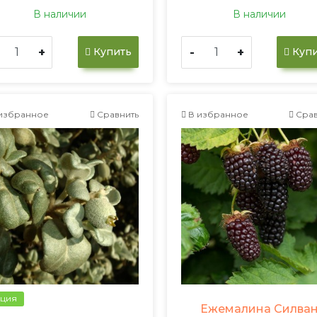
В наличии
В наличии
+
-
+
Купить
Купи
избранное
Сравнить
В избранное
Срав
ция
Ежемалина Силва