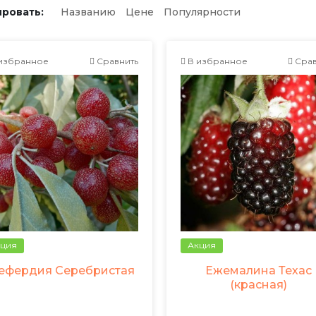
ровать:
Названию
Цене
Популярности
избранное
Сравнить
В избранное
Срав
ция
Акция
ефердия Серебристая
Ежемалина Техас
(красная)