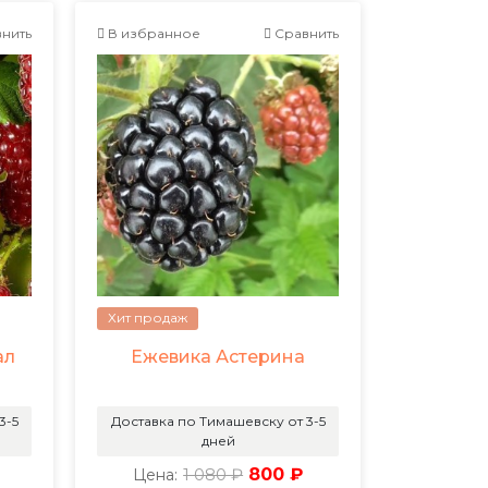
нить
В избранное
Сравнить
Хит продаж
ал
Ежевика Астерина
3-5
Доставка по Тимашевску от 3-5
дней
1 080 ₽
800 ₽
Цена: