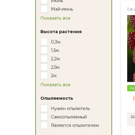
Июнь
Май-июнь
В 
Показать все
Высота растения
0,3м.
1,5м.
2,2м.
2,5м.
2м.
Показать все
Ак
Опыляемость
Нужен опылитель
До
Самоопыляемый
Является опылителем