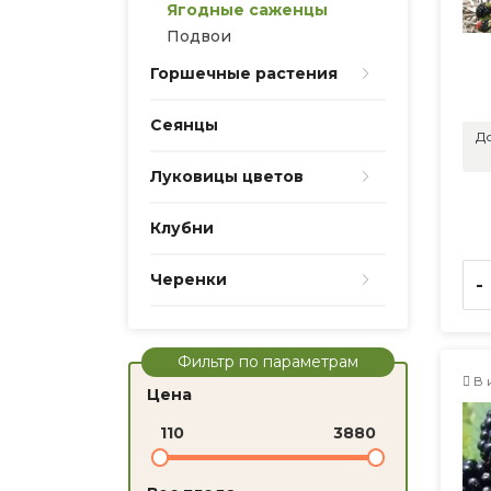
Ягодные саженцы
Подвои
Горшечные растения
Сеянцы
До
Луковицы цветов
Клубни
Черенки
-
Фильтр по параметрам
В 
Цена
110
3880