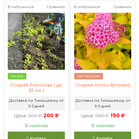
В избранное
Сравнить
В избранное
Сравнить
Акция
Хит продаж
Спирея Японская ( до
Спирея Антон Вотерер
35 см. )
Доставка по Тимашевску от
Доставка по Тимашевску от
3-5 дней
3-5 дней
600 ₽
200 ₽
580 ₽
190 ₽
Цена:
Цена:
В наличии
В наличии
Купить
Купить