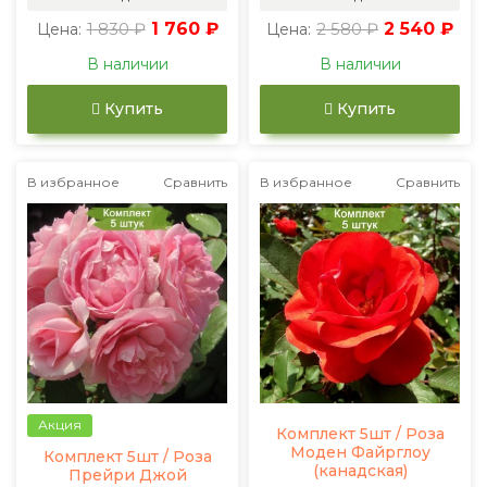
1 830 ₽
1 760 ₽
2 580 ₽
2 540 ₽
Цена:
Цена:
В наличии
В наличии
Купить
Купить
В избранное
Сравнить
В избранное
Сравнить
Акция
Комплект 5шт / Роза
Моден Файрглоу
Комплект 5шт / Роза
(канадская)
Прейри Джой