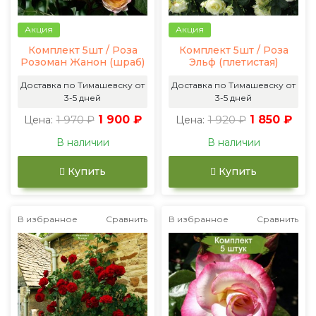
Акция
Акция
Комплект 5шт / Роза
Комплект 5шт / Роза
Розоман Жанон (шраб)
Эльф (плетистая)
Доставка по Тимашевску от
Доставка по Тимашевску от
3-5 дней
3-5 дней
1 970 ₽
1 900 ₽
1 920 ₽
1 850 ₽
Цена:
Цена:
В наличии
В наличии
Купить
Купить
В избранное
Сравнить
В избранное
Сравнить