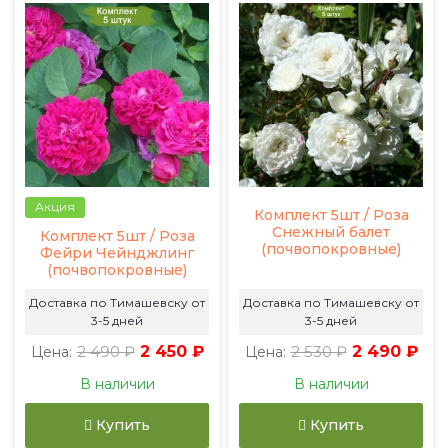
Акция
Комплект 5шт / Роза
Снежный балет
Комплект 5шт / Роза
(почвопокровные)
Фейри Чейнджлинг
(почвопокровные)
Доставка по Тимашевску от
Доставка по Тимашевску от
3-5 дней
3-5 дней
2 490 ₽
2 450 ₽
2 530 ₽
2 490 ₽
Цена:
Цена:
В наличии
В наличии
Купить
Купить