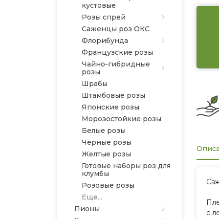
кустовые
Розы спрей
Саженцы роз ОКС
Флорибунда
Французские розы
Чайно-гибридные
розы
Шрабы
Штамбовые розы
Японские розы
Морозостойкие розы
Белые розы
Черные розы
Опис
Желтые розы
Готовые наборы роз для
клумбы
Саж
Розовые розы
Еще...
Пле
Пионы
с л