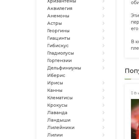
Хризантемы
оби
Аквилегия
Эти
Анемоны
пер
Астры
его
Георгины
Гиацинты
В к
Гибискус
пле
Гладиолусы
Гортензии
Дельфиниумы
Поп
Иберис
Ирисы
Канны
В 
Клематисы
Крокусы
Лаванда
Ландыши
Лилейники
Лилии