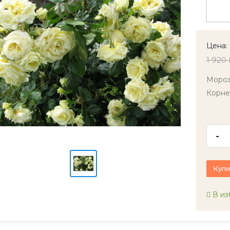
Цена:
1 920 
Мороз
Корне
-
Купи
В из