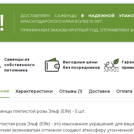
ДОСТАВЛЯЕМ САЖЕНЦЫ
В НАДЕЖНОЙ УПАКО
КРАСНОДАРСКОГО КРАЯ БОЛЕЕ 10 ЛЕТ.
ПРИНИМАЕМ ЗАКАЗЫ КРУГЛЫЙ ГОД, ОТПРАВЛЯЕМ З
Саженцы из
Выгодные цены
Гаран
собственного
без посредников
приж
питомника
ание
Характеристики
Отзывы (1)
Доставка
Оплата
енцы плетистой розы Эльф (Elfe) - 5 шт.
тистая роза Эльф (Elfe) - это изысканное украшение для ва
егким зеленоватым оттенком создают атмосферу утонченной 