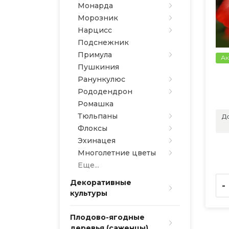
Монарда
Морозник
Нарцисс
Подснежник
Примула
Ак
Пушкиния
Ранункулюс
Рододендрон
Ромашка
Тюльпаны
До
Флоксы
Эхинацея
Многолетние цветы
Еще...
Декоративные
-
культуры
Плодово-ягодные
деревья (саженцы)