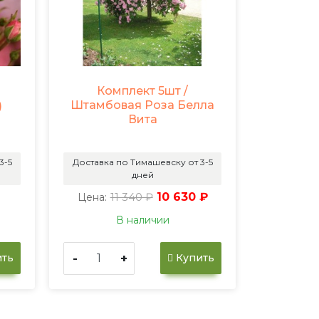
Комплект 5шт /
Штамбовая Роза Белла
)
Вита
3-5
Доставка по Тимашевску от 3-5
дней
11 340 ₽
10 630 ₽
Цена:
В наличии
-
+
ть
Купить