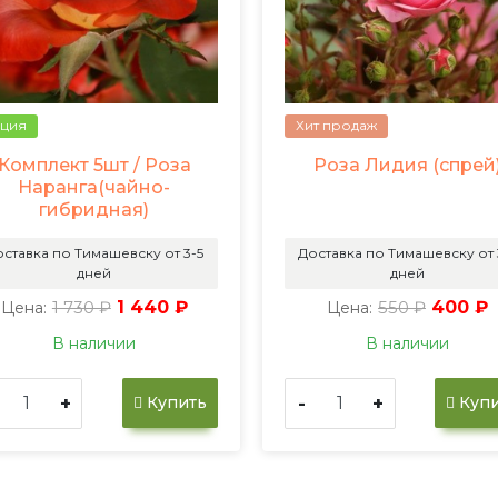
ция
Хит продаж
Комплект 5шт / Роза
Роза Лидия (спрей
Наранга(чайно-
гибридная)
ставка по Тимашевску от 3-5
Доставка по Тимашевску от 
дней
дней
1 730 ₽
1 440 ₽
550 ₽
400 ₽
Цена:
Цена:
В наличии
В наличии
+
-
+
Купить
Купи