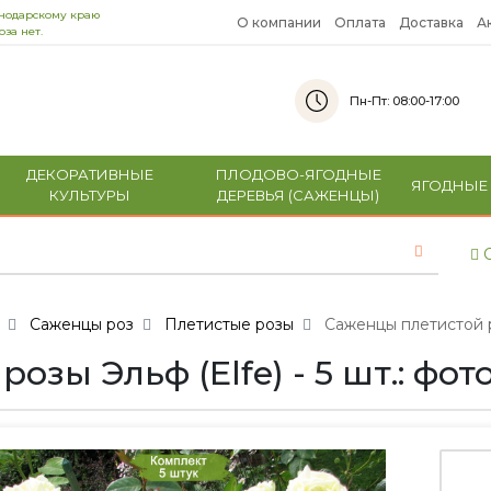
снодарскому краю
О компании
Оплата
Доставка
А
за нет.
Пн-Пт: 08:00-17:00
ДЕКОРАТИВНЫЕ
ПЛОДОВО-ЯГОДНЫЕ
ЯГОДНЫЕ
КУЛЬТУРЫ
ДЕРЕВЬЯ (САЖЕНЦЫ)
С
Саженцы роз
Плетистые розы
Саженцы плетистой ро
зы Эльф (Elfe) - 5 шт.: фот