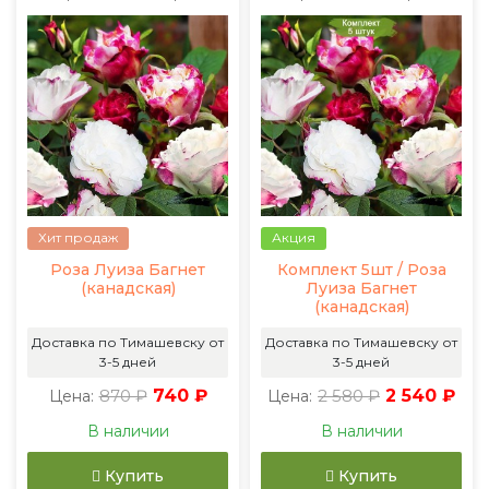
Хит продаж
Акция
Роза Луиза Багнет
Комплект 5шт / Роза
(канадская)
Луиза Багнет
(канадская)
Доставка по Тимашевску от
Доставка по Тимашевску от
3-5 дней
3-5 дней
870 ₽
740 ₽
2 580 ₽
2 540 ₽
Цена:
Цена:
В наличии
В наличии
Купить
Купить