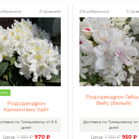
избранное
Сравнить
В избранное
Срав
ция
Рододендрон Гейш
Вейс (белый)
Рододендрон
Каннингемс Уайт
ставка по Тимашевску от 3-5
Доставка по Тимашевску от 
дней
дней
1 180 ₽
970 ₽
1 160 ₽
950 ₽
Цена:
Цена: