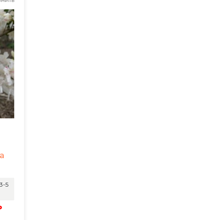
а
3-5
₽