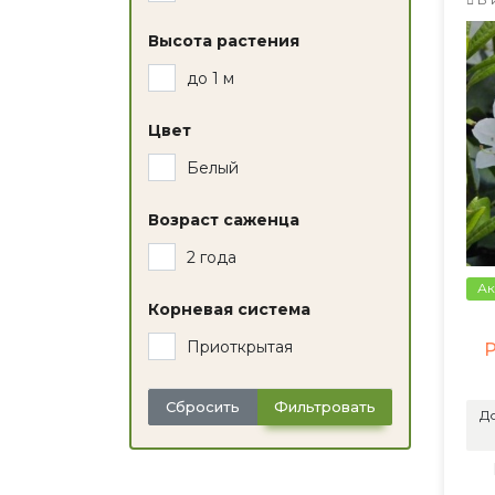
Высота растения
до 1 м
Цвет
Белый
Возраст саженца
2 года
Ак
Корневая система
Приоткрытая
Сбросить
Фильтровать
До