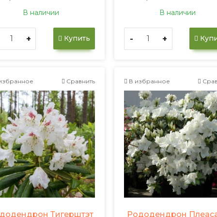
В наличии
В наличии
+
-
+
Купить
Купи
избранное
Сравнить
В избранное
Срав
додендрон Тигерштэт
Рододендрон Плеас