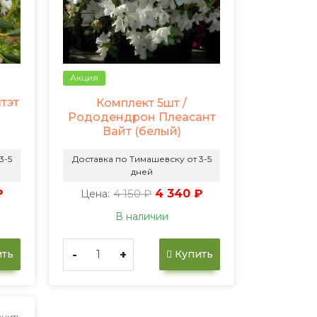
Акция
тэт
Комплект 5шт /
Рододендрон Плеасант
Вайт (белый)
3-5
Доставка по Тимашевску от 3-5
дней
₽
4 150 ₽
4 340 ₽
Цена:
В наличии
-
+
ть
Купить
нить