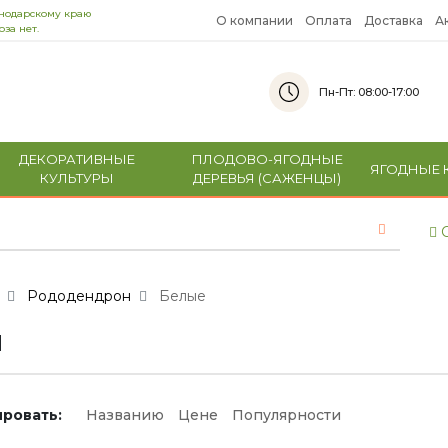
снодарскому краю
О компании
Оплата
Доставка
А
за нет.
Пн-Пт: 08:00-17:00
ДЕКОРАТИВНЫЕ
ПЛОДОВО-ЯГОДНЫЕ
ЯГОДНЫЕ 
КУЛЬТУРЫ
ДЕРЕВЬЯ (САЖЕНЦЫ)
С
Рододендрон
Белые
й
ровать:
Названию
Цене
Популярности