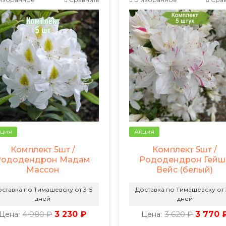
ция
Акция
Комплект 5шт /
Комплект 5шт /
Рододендрон Мадам
Рододендрон Гейш
Массон
Вейс (белый)
ставка по Тимашевску от 3-5
Доставка по Тимашевску от 
дней
дней
4 980 ₽
3 230 ₽
3 620 ₽
3 770 
Цена:
Цена: