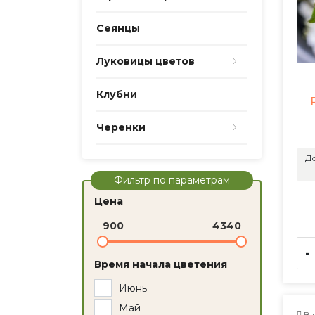
Сеянцы
Луковицы цветов
Клубни
Черенки
До
Фильтр по параметрам
Цена
900
4340
-
Время начала цветения
Июнь
Май
В 