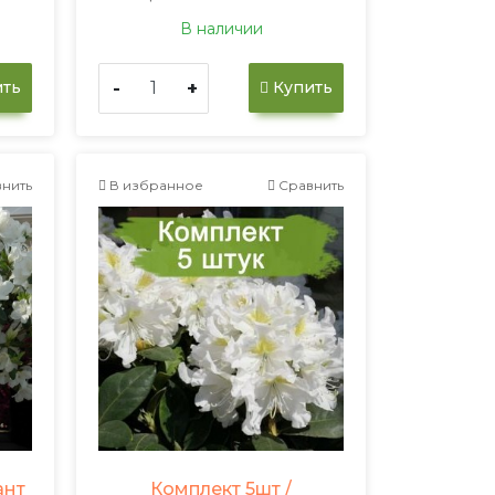
В наличии
-
+
ть
Купить
нить
В избранное
Сравнить
ант
Комплект 5шт /