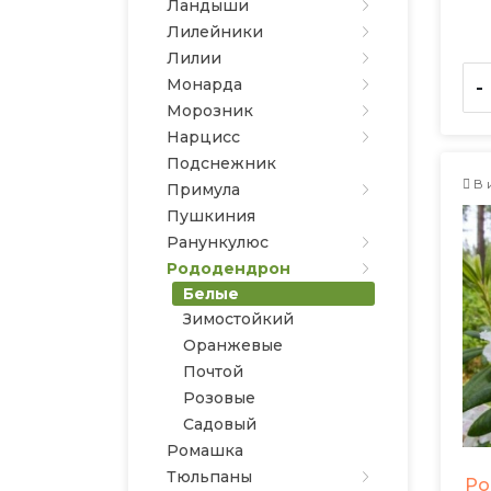
Ландыши
Лилейники
Лилии
Монарда
-
Морозник
Нарцисс
Подснежник
В 
Примула
Пушкиния
Ранункулюс
Рододендрон
Белые
Зимостойкий
Оранжевые
Почтой
Розовые
Садовый
Ромашка
Тюльпаны
Ро