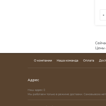
-
Сейча
Цены 
О компании
Наша команда
Оплата
Дост
Адрес
Наш адрес
Мы работаем только в режиме доставки. Самовывоза нет