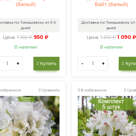
(белый)
Вайт (белый)
ставка по Тимашевску от 3-5
Доставка по Тимашевску от 
дней
дней
1 160 ₽
950 ₽
1 310 ₽
1 090 ₽
Цена:
Цена:
В наличии
В наличии
+
-
+
Купить
Купи
избранное
Сравнить
В избранное
Срав