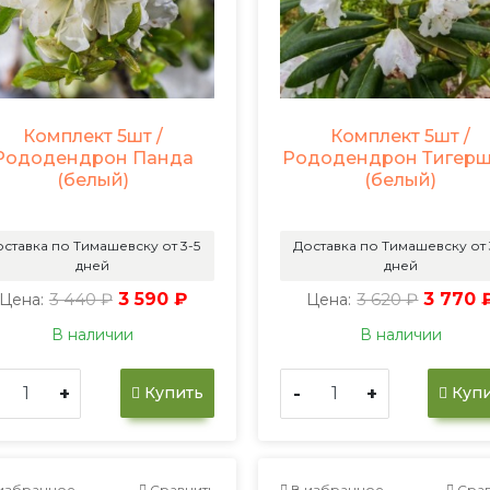
Комплект 5шт /
Комплект 5шт /
Рододендрон Панда
Рододендрон Тигерш
(белый)
(белый)
ставка по Тимашевску от 3-5
Доставка по Тимашевску от 
дней
дней
3 440 ₽
3 590 ₽
3 620 ₽
3 770 
Цена:
Цена:
В наличии
В наличии
+
-
+
Купить
Купи
избранное
Сравнить
В избранное
Срав