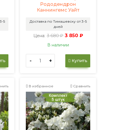
Рододендрон
Каннингемс Уайт
3-5
Доставка по Тимашевску от 3-5
дней
3 680 ₽
3 850 ₽
Цена:
В наличии
-
+
ть
Купить
нить
В избранное
Сравнить