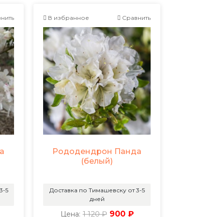
нить
В избранное
Сравнить
а
Рододендрон Панда
(белый)
3-5
Доставка по Тимашевску от 3-5
дней
1 120 ₽
900 ₽
Цена: