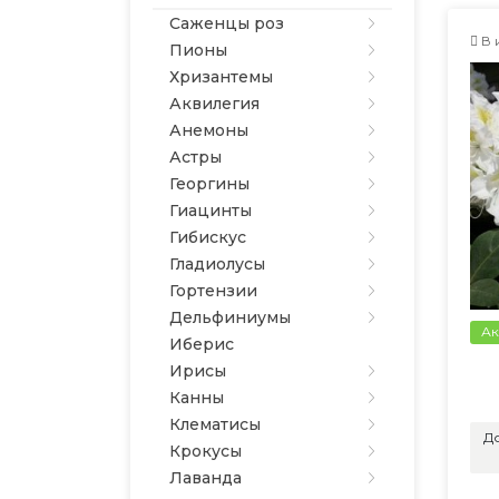
Саженцы роз
В 
Пионы
Хризантемы
Аквилегия
Анемоны
Астры
Георгины
Гиацинты
Гибискус
Гладиолусы
Гортензии
Дельфиниумы
Ак
Иберис
Ирисы
Канны
Клематисы
До
Крокусы
Лаванда