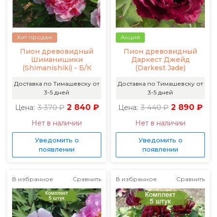
Хит продаж
Акция
Пион древовидный
Пион древовидный
Шиманишики
Даркест Джейд
(Shimanishiki) - Б/К
(Darkest Jade)
Доставка по Тимашевску от
Доставка по Тимашевску от
3-5 дней
3-5 дней
3 370 ₽
2 840 ₽
3 440 ₽
2 890 ₽
Цена:
Цена:
Нет в наличии
Нет в наличии
Уведомить о
Уведомить о
появлении
появлении
В избранное
Сравнить
В избранное
Сравнить