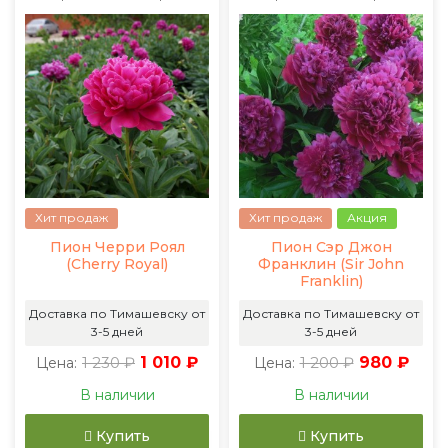
Хит продаж
Хит продаж
Акция
Пион Черри Роял
Пион Сэр Джон
(Cherry Royal)
Франклин (Sir John
Franklin)
Доставка по Тимашевску от
Доставка по Тимашевску от
3-5 дней
3-5 дней
1 230 ₽
1 010 ₽
1 200 ₽
980 ₽
Цена:
Цена:
В наличии
В наличии
Купить
Купить