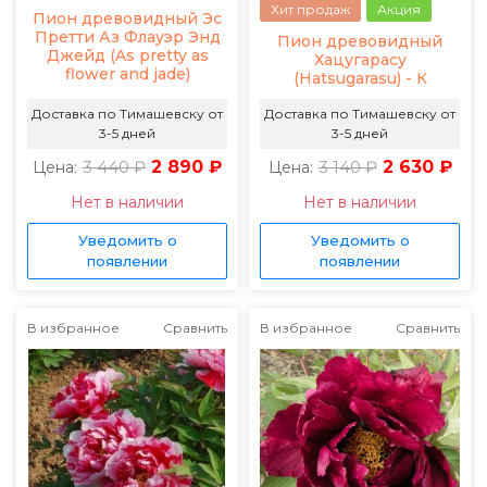
Хит продаж
Акция
Пион древовидный Эс
Претти Аз Флауэр Энд
Пион древовидный
Джейд (As pretty as
Хацугарасу
flower and jade)
(Hatsugarasu) - К
Доставка по Тимашевску от
Доставка по Тимашевску от
3-5 дней
3-5 дней
3 440 ₽
2 890 ₽
3 140 ₽
2 630 ₽
Цена:
Цена:
Нет в наличии
Нет в наличии
Уведомить о
Уведомить о
появлении
появлении
В избранное
Сравнить
В избранное
Сравнить