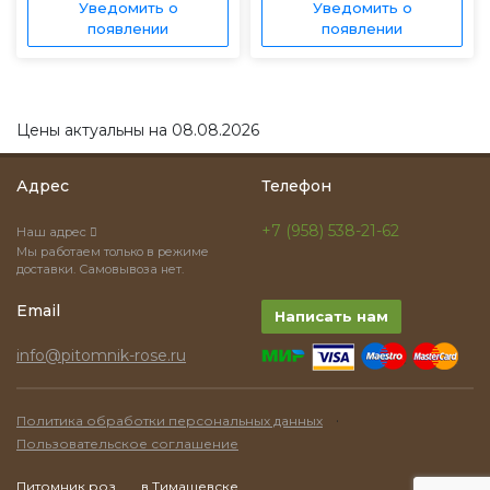
Уведомить о
Уведомить о
появлении
появлении
Цены актуальны на 08.08.2026
Адрес
Телефон
+7 (958) 538-21-62
Наш адрес
Мы работаем только в режиме
доставки. Самовывоза нет.
Email
Написать нам
info@pitomnik-rose.ru
·
Политика обработки персональных данных
Пользовательское соглашение
Питомник роз
в Тимашевске