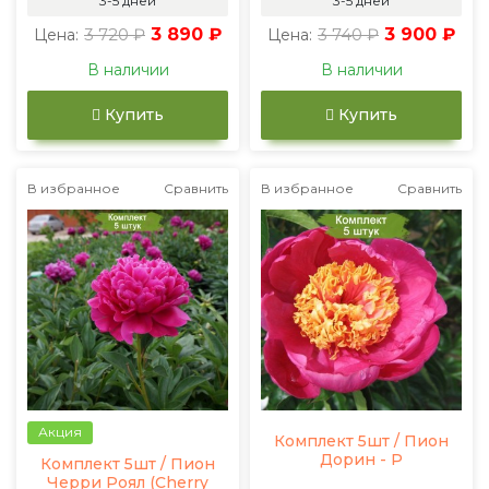
3-5 дней
3-5 дней
3 720 ₽
3 890 ₽
3 740 ₽
3 900 ₽
Цена:
Цена:
В наличии
В наличии
Купить
Купить
В избранное
Сравнить
В избранное
Сравнить
Акция
Комплект 5шт / Пион
Дорин - Р
Комплект 5шт / Пион
Черри Роял (Cherry