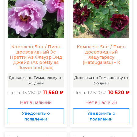
Комплект 5шт / Пион
Комплект 5шт / Пион
древовидный Эс
древовидный
Претти Аз Флауэр Энд
Хацугарасу
Джейд (As pretty as
(Hatsugarasu) - К
flower and jade)
Доставка по Тимашевску от
Доставка по Тимашевску от
3-5 дней
3-5 дней
13 760 ₽
11 560 ₽
12 520 ₽
10 520 ₽
Цена:
Цена:
Нет в наличии
Нет в наличии
Уведомить о
Уведомить о
появлении
появлении