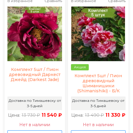
В избранное
Сравнить
В избранное
Сравнить
Акция
Комплект 5шт / Пион
древовидный Даркест
Комплект 5шт / Пион
Джейд (Darkest Jade)
древовидный
Шиманишики
(Shimanishiki) - Б/К
Доставка по Тимашевску от
Доставка по Тимашевску от
3-5 дней
3-5 дней
13 730 ₽
11 540 ₽
13 490 ₽
11 330 ₽
Цена:
Цена:
Нет в наличии
Нет в наличии