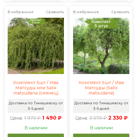
В избранное
Сравнить
В избранное
Сравнить
Комплект 5шт / Ива
Комплект 5шт / Ива
Матсуды или Salix
Матсуды (Salix
matsudana (сеянец)
matsudana)
Доставка по Тимашевску от
Доставка по Тимашевску от
3-5 дней
3-5 дней
1 970 ₽
1 490 ₽
3 070 ₽
2 330 ₽
Цена:
Цена:
В наличии
В наличии