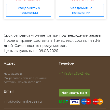
Уведомить о
Уведомить о
появлении
появлении
Срок отправки уточняется при подтверждении заказа.
После отправки доставка в Тимашевск составляет 3-5
дней. Самовывоз не предусмотрен.
Цены актуальны на 09.08.2026
Адрес
Телефон
+7 (958) 538-21-62
Наш адрес
Мы работаем только в режиме
доставки. Самовывоза нет.
Email
Написать нам
info@pitomnik-rose.ru