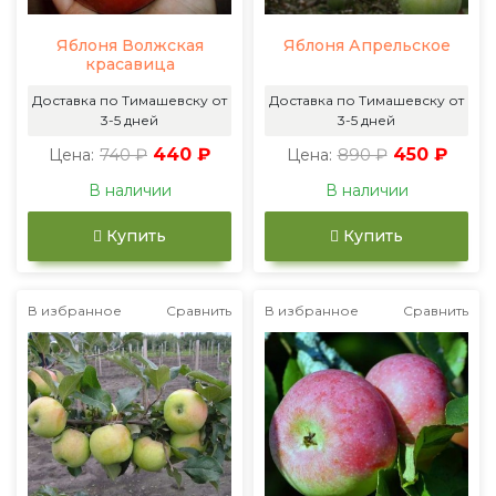
Яблоня Волжская
Яблоня Апрельское
красавица
Доставка по Тимашевску от
Доставка по Тимашевску от
3-5 дней
3-5 дней
740 ₽
440 ₽
890 ₽
450 ₽
Цена:
Цена:
В наличии
В наличии
Купить
Купить
В избранное
Сравнить
В избранное
Сравнить