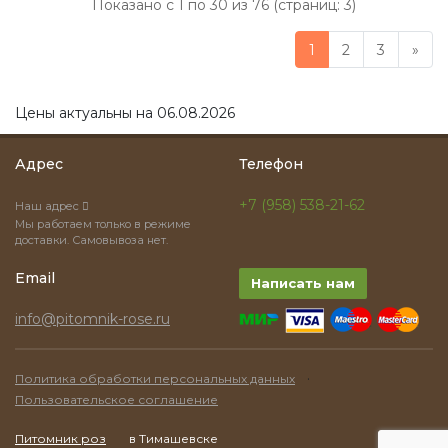
Показано с 1 по 30 из 76 (страниц: 3)
1
2
3
»
Цены актуальны на 06.08.2026
Адрес
Телефон
+7 (958) 538-21-62
Наш адрес
Мы работаем только в режиме
доставки. Самовывоза нет.
Email
Написать нам
info@pitomnik-rose.ru
·
Политика обработки персональных данных
Пользовательское соглашение
Питомник роз
в Тимашевске