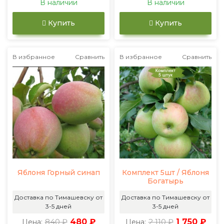
В наличии
В наличии
Купить
Купить
В избранное
Сравнить
В избранное
Сравнить
Яблоня Горный синап
Комплект 5шт / Яблоня
Богатырь
Доставка по Тимашевску от
Доставка по Тимашевску от
3-5 дней
3-5 дней
840 ₽
480 ₽
2 110 ₽
1 750 ₽
Цена:
Цена: