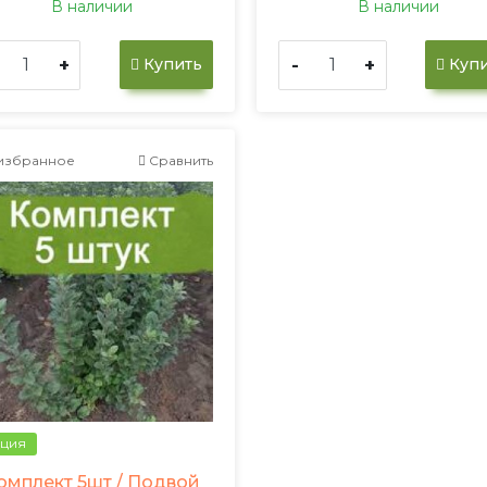
В наличии
В наличии
+
-
+
Купить
Купи
избранное
Сравнить
ция
омплект 5шт / Подвой