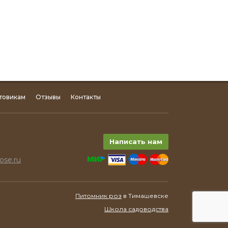
товикам
Отзывы
Контакты
Написать нам
ose.ru
Питомник роз
в Тимашевске
Школа садоводства