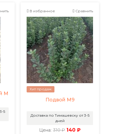
нить
В избранное
Сравнить
Хит продаж
й М
Подвой М9
3-5
Доставка по Тимашевску от 3-5
дней
310 ₽
140 ₽
Цена: