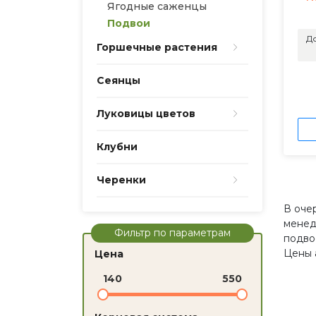
Ягодные саженцы
Подвои
До
Горшечные растения
Сеянцы
Луковицы цветов
Клубни
Черенки
В оче
менед
Фильтр по параметрам
подво
Цены 
Цена
140
550