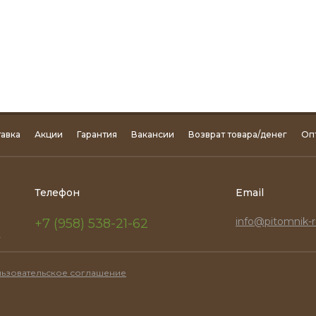
авка
Акции
Гарантия
Вакансии
Возврат товара/денег
Оп
Телефон
Email
info@pitomnik-r
+7 (958) 538-21-62
.
ьзовательское соглашение