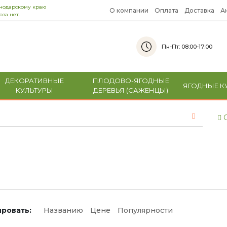
снодарскому краю
О компании
Оплата
Доставка
А
за нет.
Пн-Пт: 08:00-17:00
ДЕКОРАТИВНЫЕ
ПЛОДОВО-ЯГОДНЫЕ
ЯГОДНЫЕ К
КУЛЬТУРЫ
ДЕРЕВЬЯ (САЖЕНЦЫ)
С
и
ровать:
Названию
Цене
Популярности