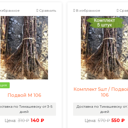
избранное
Сравнить
В избранное
Срав
ция
Комплект 5шт / Подво
106
Подвой М 106
ставка по Тимашевску от 3-5
Доставка по Тимашевску от 
дней
дней
310 ₽
140 ₽
570 ₽
550 ₽
Цена:
Цена: