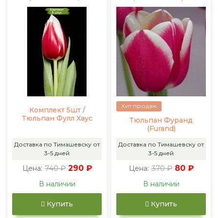
Хит продаж
Комплект 5шт /
Тюльпан Фулл Хаус
Тюльпан Фуранд
(Furand)
Доставка по Тимашевску от
Доставка по Тимашевску от
3-5 дней
3-5 дней
740 ₽
290 ₽
370 ₽
80 ₽
Цена:
Цена:
В наличии
В наличии
Купить
Купить