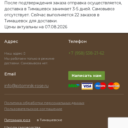
После подтверждения заказа отправка осуществляется,
доставка в Тимашевск занимает 3-5 дней. Самовывоз
отсутствует. Сейчас выполняется 22 заказов в
Тимашевск для доставки.
Цены актуальны на 07.08.2026
Адрес
Телефон
+7 (958) 538-21-62
Наш адрес
Мы работаем только в режиме
доставки. Самовывоза нет.
Email
Написать нам
info@pitomnik-rose.ru
·
Политика обработки персональных данных
Пользовательское соглашение
Питомник роз
в Тимашевске
Школа садоводства