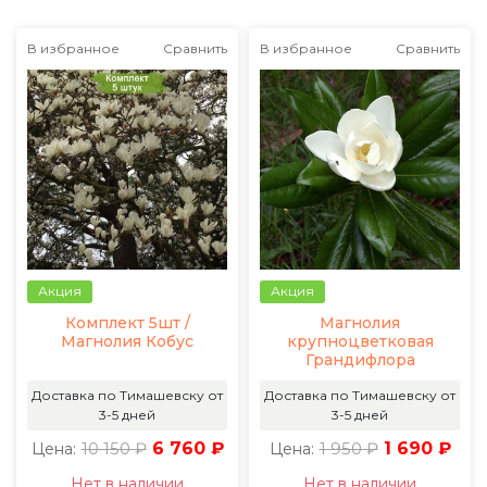
В избранное
Сравнить
В избранное
Сравнить
Акция
Акция
Комплект 5шт /
Магнолия
Магнолия Кобус
крупноцветковая
Грандифлора
Доставка по Тимашевску от
Доставка по Тимашевску от
3-5 дней
3-5 дней
10 150 ₽
6 760 ₽
1 950 ₽
1 690 ₽
Цена:
Цена:
Нет в наличии
Нет в наличии