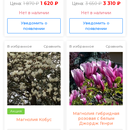
1 870 ₽
1 620 ₽
3 650 ₽
3 310 ₽
Цена:
Цена:
Нет в наличии
Нет в наличии
Уведомить о
Уведомить о
появлении
появлении
В избранное
Сравнить
В избранное
Сравнить
Акция
Магнолия гибридная
розовая с белым
Магнолия Кобус
Джордж Генри