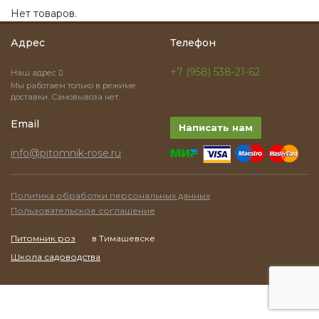
Нет товаров.
Адрес
Телефон
+7 (958) 538-21-62
Наш адрес
Мы работаем только в режиме
доставки. Самовывоза нет.
Email
Написать нам
info@pitomnik-rose.ru
·
Политика обработки персональных данных
Пользовательское соглашение
Питомник роз
в Тимашевске
Школа садоводства