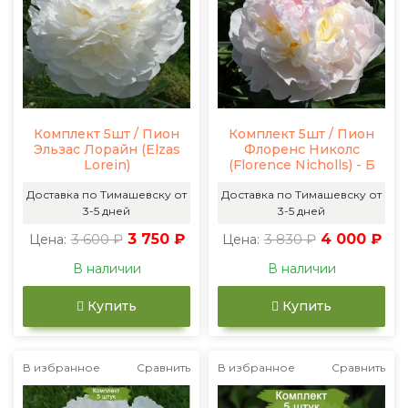
Комплект 5шт / Пион
Комплект 5шт / Пион
Эльзас Лорайн (Elzas
Флоренс Николс
Lorein)
(Florence Nicholls) - Б
Доставка по Тимашевску от
Доставка по Тимашевску от
3-5 дней
3-5 дней
3 600 ₽
3 750 ₽
3 830 ₽
4 000 ₽
Цена:
Цена:
В наличии
В наличии
Купить
Купить
В избранное
Сравнить
В избранное
Сравнить