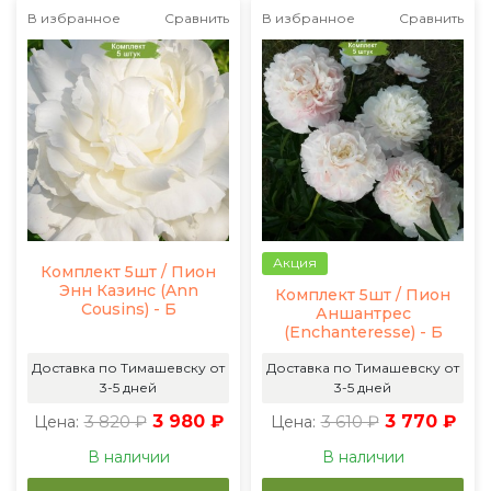
В избранное
Сравнить
В избранное
Сравнить
Акция
Комплект 5шт / Пион
Энн Казинс (Ann
Комплект 5шт / Пион
Cousins) - Б
Аншантрес
(Enchanteresse) - Б
Доставка по Тимашевску от
Доставка по Тимашевску от
3-5 дней
3-5 дней
3 820 ₽
3 980 ₽
3 610 ₽
3 770 ₽
Цена:
Цена:
В наличии
В наличии