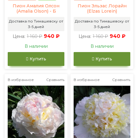
Пион Амалия Олсон
Пион Эльзас Лорайн
(Amalia Olson) - Б
(Elzas Lorein)
Доставка по Тимашевску от
Доставка по Тимашевску от
3-5 дней
3-5 дней
1 160 ₽
940 ₽
1 160 ₽
940 ₽
Цена:
Цена:
В наличии
В наличии
Купить
Купить
В избранное
Сравнить
В избранное
Сравнить