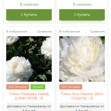
В наличии
В наличии
Купить
Купить
В избранное
Сравнить
В избранное
Сравнить
Хит продаж
Акция
Хит продаж
Пион Лиллиан Уайлд
Пион Энн Казинс (Ann
(Lillian Wild) - Б
Cousins) - Б
Доставка по Тимашевску от
Доставка по Тимашевску от
3-5 дней
3-5 дней