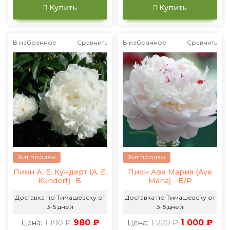
Купить
Купить
В избранное
Сравнить
В избранное
Сравнить
Хит продаж
Хит продаж
Пион А. Е. Кундерт (A. E.
Пион Аве Мария (Ave
Kundert) -Б.
Maria) - Б/Р
Доставка по Тимашевску от
Доставка по Тимашевску от
3-5 дней
3-5 дней
1 190 ₽
980 ₽
1 220 ₽
1 000 ₽
Цена:
Цена: