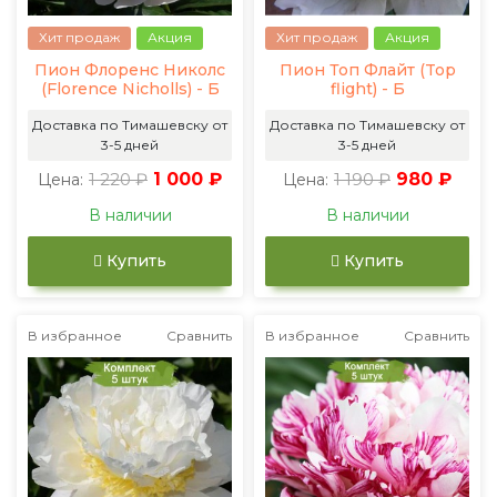
Хит продаж
Акция
Хит продаж
Акция
Пион Флоренс Николс
Пион Топ Флайт (Top
(Florence Nicholls) - Б
flight) - Б
Доставка по Тимашевску от
Доставка по Тимашевску от
3-5 дней
3-5 дней
1 220 ₽
1 000 ₽
1 190 ₽
980 ₽
Цена:
Цена:
В наличии
В наличии
Купить
Купить
В избранное
Сравнить
В избранное
Сравнить