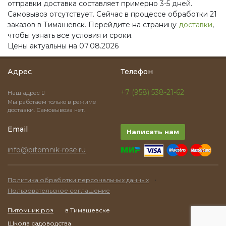
отправки доставка составляет примерно 3-5 дней.
Самовывоз отсутствует. Сейчас в процессе обработки 21
заказов в Тимашевск. Перейдите на страницу
доставки
,
чтобы узнать все условия и сроки.
Цены актуальны на 07.08.2026
Адрес
Телефон
+7 (958) 538-21-62
Наш адрес
Мы работаем только в режиме
доставки. Самовывоза нет.
Email
Написать нам
info@pitomnik-rose.ru
·
Политика обработки персональных данных
Пользовательское соглашение
Питомник роз
в Тимашевске
Школа садоводства