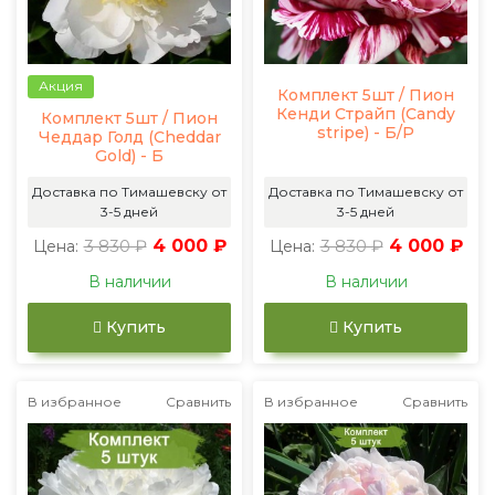
Акция
Комплект 5шт / Пион
Кенди Страйп (Candy
Комплект 5шт / Пион
stripe) - Б/Р
Чеддар Голд (Cheddar
Gold) - Б
Доставка по Тимашевску от
Доставка по Тимашевску от
3-5 дней
3-5 дней
3 830 ₽
4 000 ₽
3 830 ₽
4 000 ₽
Цена:
Цена:
В наличии
В наличии
Купить
Купить
В избранное
Сравнить
В избранное
Сравнить