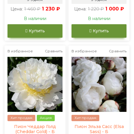
1 460 ₽
1 230 ₽
1 220 ₽
1 000 ₽
Цена:
Цена:
В наличии
В наличии
Купить
Купить
В избранное
Сравнить
В избранное
Сравнить
Хит продаж
Акция
Хит продаж
Пион Чеддар Голд
Пион Эльза Сасс (Elsa
(Cheddar Gold) - Б
Sass) - Б