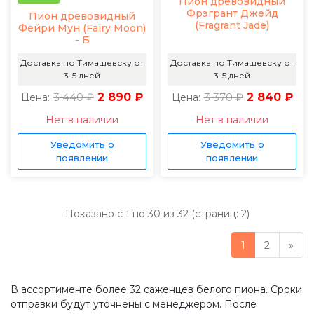
Пион древовидный
Фрэгрант Джейд
Пион древовидный
(Fragrant Jade)
Фейри Мун (Fairy Moon)
- Б
Доставка по Тимашевску от
Доставка по Тимашевску от
3-5 дней
3-5 дней
3 440 ₽
2 890 ₽
3 370 ₽
2 840 ₽
Цена:
Цена:
Нет в наличии
Нет в наличии
Уведомить о
Уведомить о
появлении
появлении
Показано с 1 по 30 из 32 (страниц: 2)
1
2
»
В ассортименте более 32 саженцев белого пиона. Сроки
отправки будут уточнены с менеджером. После