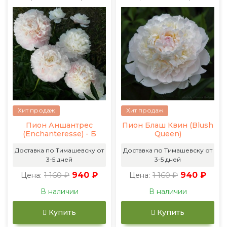
Хит продаж
Хит продаж
Пион Аншантрес
Пион Блаш Квин (Blush
(Enchanteresse) - Б
Queen)
Доставка по Тимашевску от
Доставка по Тимашевску от
3-5 дней
3-5 дней
1 160 ₽
940 ₽
1 160 ₽
940 ₽
Цена:
Цена:
В наличии
В наличии
Купить
Купить