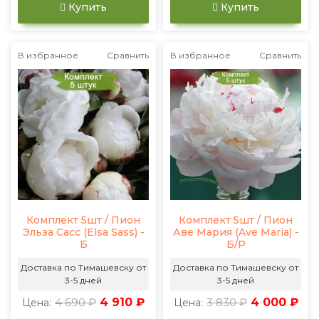
Купить
Купить
В избранное
Сравнить
В избранное
Сравнить
Комплект 5шт / Пион
Комплект 5шт / Пион
Эльза Сасс (Elsa Sass) -
Аве Мария (Ave Maria) -
Б
Б/Р
Доставка по Тимашевску от
Доставка по Тимашевску от
3-5 дней
3-5 дней
4 690 ₽
4 910 ₽
3 830 ₽
4 000 ₽
Цена:
Цена: