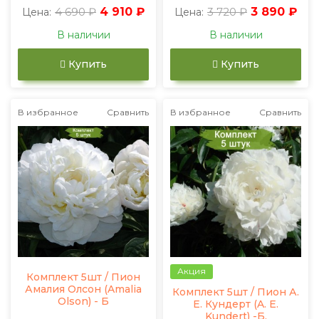
4 690 ₽
4 910 ₽
3 720 ₽
3 890 ₽
Цена:
Цена:
В наличии
В наличии
Купить
Купить
В избранное
Сравнить
В избранное
Сравнить
Акция
Комплект 5шт / Пион
Амалия Олсон (Amalia
Комплект 5шт / Пион А.
Olson) - Б
Е. Кундерт (A. E.
Kundert) -Б.