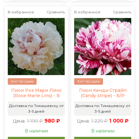
В избранное
Сравнить
В избранное
Сравнить
Хит продаж
Хит продаж
Пион Роз Мари Линс
Пион Кенди Страйп
(Rose Marie Lins) - Б
(Candy stripe) - Б/Р
Доставка по Тимашевску от
Доставка по Тимашевску от
3-5 дней
3-5 дней
1 190 ₽
980 ₽
1 220 ₽
1 000 ₽
Цена:
Цена:
В наличии
В наличии