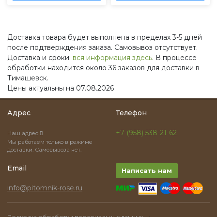
Доставка товара будет выполнена в пределах 3-5 дней
после подтверждения заказа. Самовывоз отсутствует.
Доставка и сроки:
вся информация здесь
. В процессе
обработки находится около 36 заказов для доставки в
Тимашевск.
Цены актуальны на 07.08.2026
Адрес
Телефон
+7 (958) 538-21-62
Наш адрес
Мы работаем только в режиме
доставки. Самовывоза нет.
Email
Написать нам
info@pitomnik-rose.ru
·
Политика обработки персональных данных