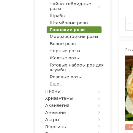
Чайно-гибридные
розы
Шрабы
Штамбовые розы
-
Японские розы
Морозостойкие розы
Белые розы
В 
Черные розы
Желтые розы
Готовые наборы роз для
клумбы
Розовые розы
Еще...
Пионы
Хризантемы
Аквилегия
Анемоны
Астры
Георгины
Хи