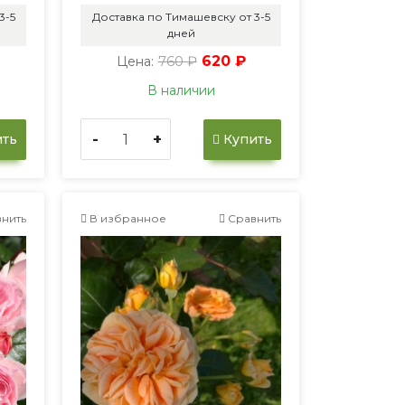
3-5
Доставка по Тимашевску от 3-5
дней
760 ₽
620 ₽
Цена:
В наличии
-
+
ть
Купить
нить
В избранное
Сравнить