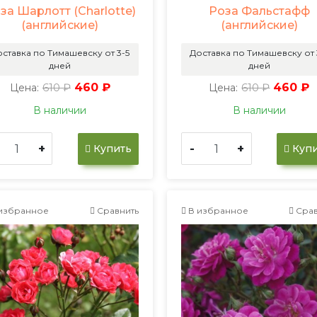
за Шарлотт (Charlotte)
Роза Фальстафф
(английские)
(английские)
ставка по Тимашевску от 3-5
Доставка по Тимашевску от 
дней
дней
610 ₽
460 ₽
610 ₽
460 ₽
Цена:
Цена:
В наличии
В наличии
+
-
+
Купить
Купи
избранное
Сравнить
В избранное
Срав