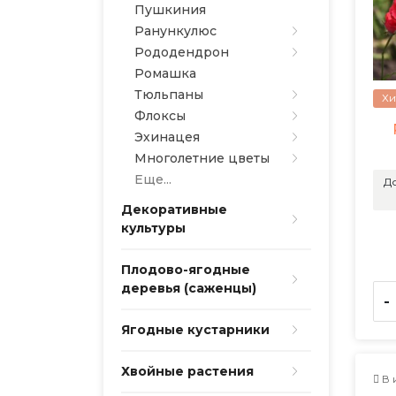
Пушкиния
Ранункулюс
Рододендрон
Ромашка
Тюльпаны
Хи
Флоксы
Эхинацея
Многолетние цветы
Еще...
До
Декоративные
культуры
Плодово-ягодные
деревья (саженцы)
-
Ягодные кустарники
Хвойные растения
В 