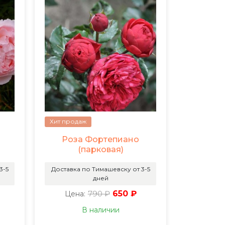
Хит продаж
Роза Фортепиано
(парковая)
3-5
Доставка по Тимашевску от 3-5
дней
790 ₽
650 ₽
Цена:
В наличии