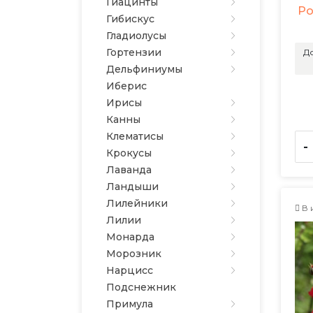
Гиацинты
Ро
Гибискус
Гладиолусы
Гортензии
До
Дельфиниумы
Иберис
Ирисы
Канны
Клематисы
-
Крокусы
Лаванда
Ландыши
Лилейники
В 
Лилии
Монарда
Морозник
Нарцисс
Подснежник
Примула