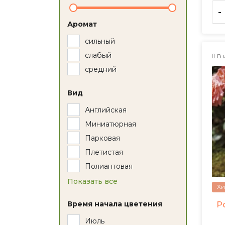
-
Аромат
сильный
слабый
В 
средний
Вид
Английская
Миниатюрная
Парковая
Плетистая
Полиантовая
Показать все
Хи
Время начала цветения
Р
Июль