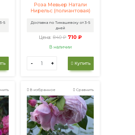
Роза Мевьер Натали
Нирельс (полиантовая)
3-5
Доставка по Тимашевску от 3-5
дней
840 ₽
710 ₽
Цена:
В наличии
-
+
ть
Купить
нить
В избранное
Сравнить