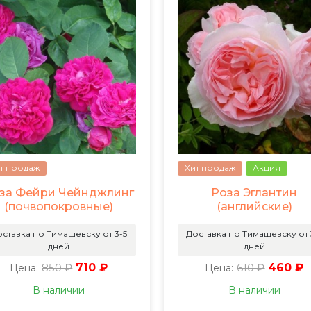
т продаж
Хит продаж
Акция
за Фейри Чейнджлинг
Роза Эглантин
(почвопокровные)
(английские)
ставка по Тимашевску от 3-5
Доставка по Тимашевску от 
дней
дней
850 ₽
710 ₽
610 ₽
460 ₽
Цена:
Цена:
В наличии
В наличии