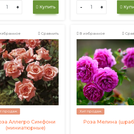
+
-
+
Купить
Купи
избранное
Сравнить
В избранное
Срав
т продаж
Хит продаж
оза Аллегро Симфони
Роза Мелина (шраб
(миниатюрные)