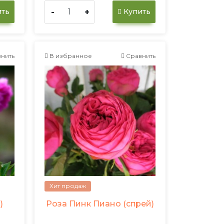
-
+
ть
Купить
нить
В избранное
Сравнить
Хит продаж
)
Роза Пинк Пиано (спрей)