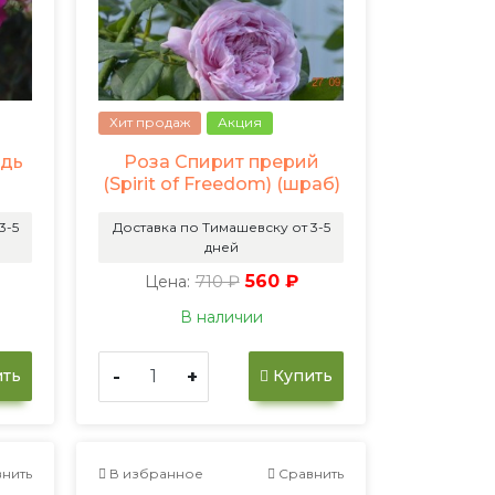
Хит продаж
Акция
ждь
Роза Спирит прерий
(Spirit of Freedom) (шраб)
3-5
Доставка по Тимашевску от 3-5
дней
710 ₽
560 ₽
Цена:
В наличии
-
+
ть
Купить
нить
В избранное
Сравнить