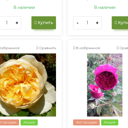
В наличии
В наличии
+
-
+
Купить
Купи
избранное
Сравнить
В избранное
Срав
т продаж
Акция
Хит продаж
Акция