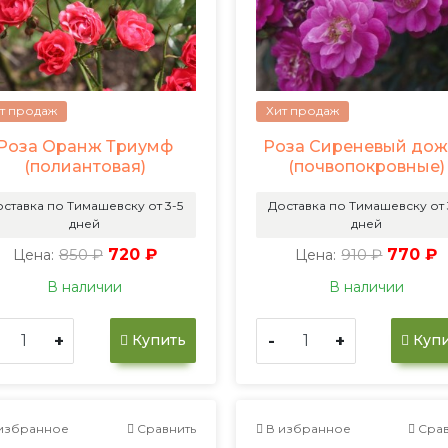
т продаж
Хит продаж
Роза Оранж Триумф
Роза Сиреневый до
(полиантовая)
(почвопокровные)
ставка по Тимашевску от 3-5
Доставка по Тимашевску от 
дней
дней
850 ₽
720 ₽
910 ₽
770 ₽
Цена:
Цена:
В наличии
В наличии
+
-
+
Купить
Купи
избранное
Сравнить
В избранное
Срав