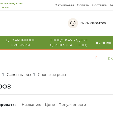
снодарскому краю
О компании
Оплата
Доставка
А
за нет.
Пн-Пт: 08:00-17:00
ДЕКОРАТИВНЫЕ
ПЛОДОВО-ЯГОДНЫЕ
ЯГОДНЫЕ
КУЛЬТУРЫ
ДЕРЕВЬЯ (САЖЕНЦЫ)
С
Саженцы роз
Японские розы
роз
ровать:
Названию
Цене
Популярности