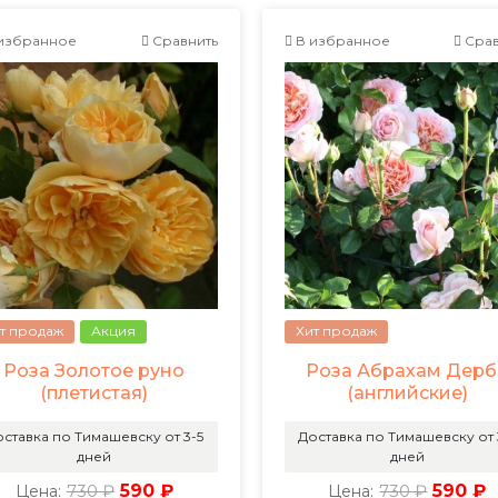
избранное
Сравнить
В избранное
Срав
т продаж
Акция
Хит продаж
Роза Золотое руно
Роза Абрахам Дерб
(плетистая)
(английские)
ставка по Тимашевску от 3-5
Доставка по Тимашевску от 
дней
дней
730 ₽
590 ₽
730 ₽
590 ₽
Цена:
Цена: