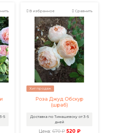
нить
В избранное
Сравнить
Хит продаж
и
Роза Джуд Обскур
(шраб)
3-5
Доставка по Тимашевску от 3-5
дней
670 ₽
520 ₽
Цена: