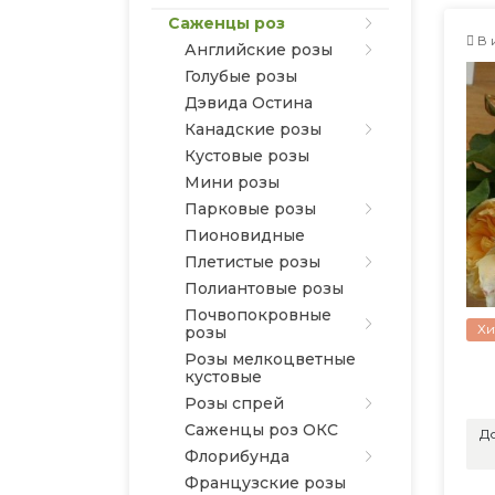
Саженцы роз
В 
Английские розы
Голубые розы
Дэвида Остина
Канадские розы
Кустовые розы
Мини розы
Парковые розы
Пионовидные
Плетистые розы
Полиантовые розы
Почвопокровные
Хи
розы
Розы мелкоцветные
кустовые
Розы спрей
Саженцы роз ОКС
До
Флорибунда
Французские розы