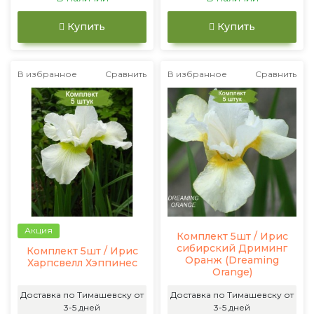
Купить
Купить
В избранное
Сравнить
В избранное
Сравнить
Акция
Комплект 5шт / Ирис
сибирский Дриминг
Комплект 5шт / Ирис
Оранж (Dreaming
Харпсвелл Хэппинес
Orange)
Доставка по Тимашевску от
Доставка по Тимашевску от
3-5 дней
3-5 дней