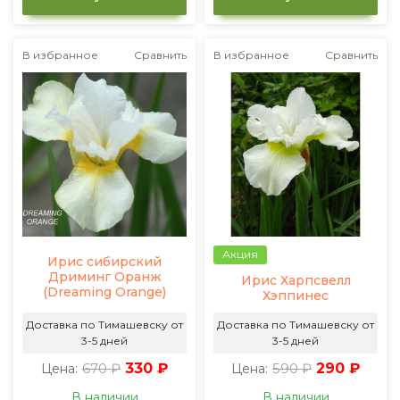
В избранное
Сравнить
В избранное
Сравнить
Акция
Ирис сибирский
Дриминг Оранж
Ирис Харпсвелл
(Dreaming Orange)
Хэппинес
Доставка по Тимашевску от
Доставка по Тимашевску от
3-5 дней
3-5 дней
670 ₽
330 ₽
590 ₽
290 ₽
Цена:
Цена:
В наличии
В наличии