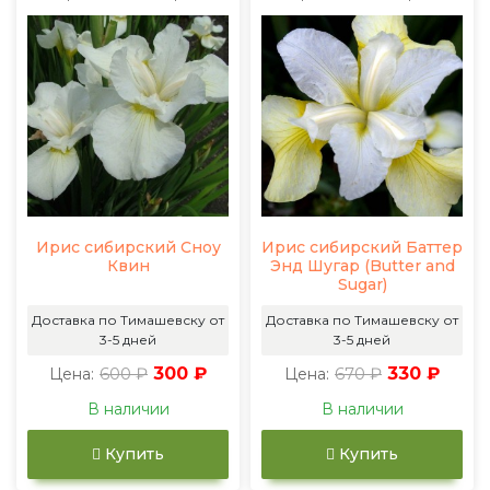
Ирис сибирский Сноу
Ирис сибирский Баттер
Квин
Энд Шугар (Butter and
Sugar)
Доставка по Тимашевску от
Доставка по Тимашевску от
3-5 дней
3-5 дней
600 ₽
300 ₽
670 ₽
330 ₽
Цена:
Цена:
В наличии
В наличии
Купить
Купить