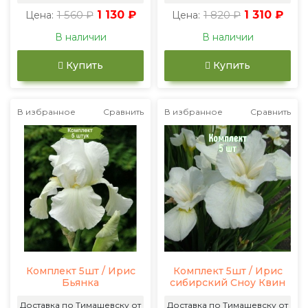
1 560 ₽
1 130 ₽
1 820 ₽
1 310 ₽
Цена:
Цена:
В наличии
В наличии
Купить
Купить
В избранное
Сравнить
В избранное
Сравнить
Комплект 5шт / Ирис
Комплект 5шт / Ирис
Бьянка
сибирский Сноу Квин
Доставка по Тимашевску от
Доставка по Тимашевску от