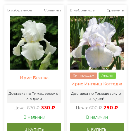
В избранное
Сравнить
В избранное
Сравнить
Хит продаж
Акция
Ирис Бьянка
Ирис Инглиш Коттедж
Доставка по Тимашевску от
Доставка по Тимашевску от
3-5 дней
3-5 дней
670 ₽
330 ₽
600 ₽
290 ₽
Цена:
Цена:
В наличии
В наличии
Купить
Купить