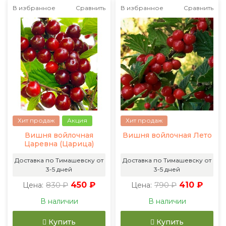
В избранное
Сравнить
В избранное
Сравнить
Хит продаж
Акция
Хит продаж
Вишня войлочная
Вишня войлочная Лето
Царевна (Царица)
Доставка по Тимашевску от
Доставка по Тимашевску от
3-5 дней
3-5 дней
830 ₽
450 ₽
790 ₽
410 ₽
Цена:
Цена:
В наличии
В наличии
Купить
Купить