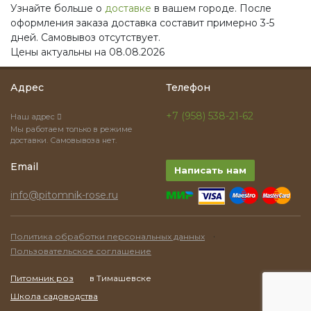
Узнайте больше о
доставке
в вашем городе. После
оформления заказа доставка составит примерно 3-5
дней. Самовывоз отсутствует.
Цены актуальны на 08.08.2026
Адрес
Телефон
+7 (958) 538-21-62
Наш адрес
Мы работаем только в режиме
доставки. Самовывоза нет.
Email
Написать нам
info@pitomnik-rose.ru
·
Политика обработки персональных данных
Пользовательское соглашение
Питомник роз
в Тимашевске
Школа садоводства