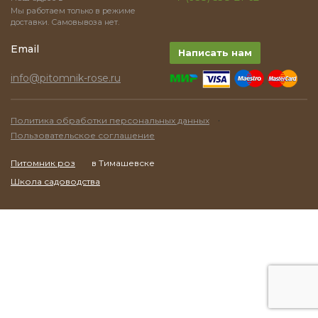
Мы работаем только в режиме
доставки. Самовывоза нет.
Email
Написать нам
info@pitomnik-rose.ru
·
Политика обработки персональных данных
Пользовательское соглашение
Питомник роз
в Тимашевске
Школа садоводства