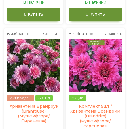
В наличии
В наличии
Купить
Купить
В избранное
Сравнить
В избранное
Сравнить
Хит продаж
Акция
Акция
Хризантема Бранроуз
Комплект 5шт /
(Branrouse)
Хризантема Брандрим
(Мультифлора/
(Brandrim)
Сиреневая)
(мультифлора/
сиреневая)