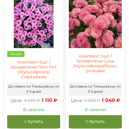
Акция
Комплект 5шт /
Хризантема Сунд
Комплект 5шт /
(Мультифлора/Ярко-
Хризантема ПАН Рот
розовая)
(Мультифлора/
Сиреневая)
Доставка по Тимашевску от
Доставка по Тимашевску от
3-5 дней
3-5 дней
4 530 ₽
1 110 ₽
3 660 ₽
1 040 ₽
Цена:
Цена:
В наличии
В наличии
Купить
Купить