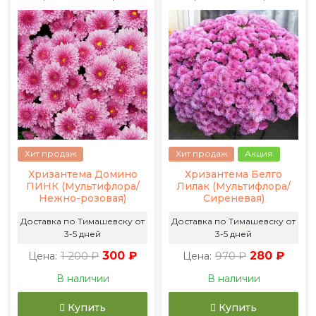
Хит продаж
Хит продаж
Акция
Хризантема Домино
Хризантема Белго
ПИНК (Мультифлора/
Лилак (Мультифлора/
Нежно-розовая)
Сиреневая)
Доставка по Тимашевску от
Доставка по Тимашевску от
3-5 дней
3-5 дней
1 200 ₽
300 ₽
970 ₽
280 ₽
Цена:
Цена:
В наличии
В наличии
Купить
Купить