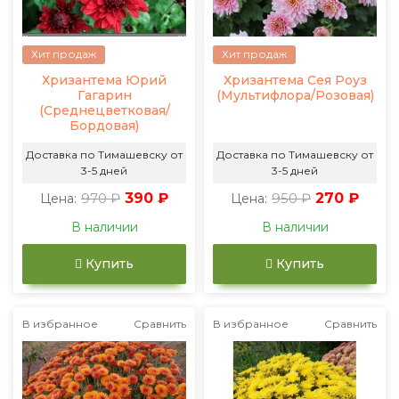
Хит продаж
Хит продаж
Хризантема Юрий
Хризантема Сея Роуз
Гагарин
(Мультифлора/Розовая)
(Среднецветковая/
Бордовая)
Доставка по Тимашевску от
Доставка по Тимашевску от
3-5 дней
3-5 дней
970 ₽
390 ₽
950 ₽
270 ₽
Цена:
Цена:
В наличии
В наличии
Купить
Купить
В избранное
Сравнить
В избранное
Сравнить