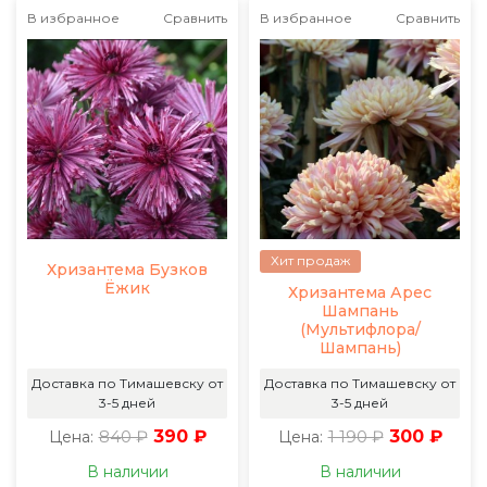
В избранное
Сравнить
В избранное
Сравнить
Хит продаж
Хризантема Бузков
Ёжик
Хризантема Арес
Шампань
(Мультифлора/
Шампань)
Доставка по Тимашевску от
Доставка по Тимашевску от
3-5 дней
3-5 дней
840 ₽
390 ₽
1 190 ₽
300 ₽
Цена:
Цена:
В наличии
В наличии