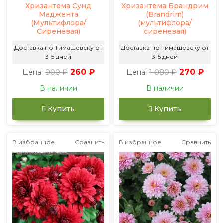
Хризантема Сунд
Хризантема Брандрим
Маджента
(Brandrim)
(Мультифлора/
(мультифлора/
Сиреневая)
сиреневая)
Доставка по Тимашевску от
Доставка по Тимашевску от
3-5 дней
3-5 дней
900 ₽
260 ₽
1 080 ₽
270 ₽
Цена:
Цена:
В наличии
В наличии
Купить
Купить
В избранное
Сравнить
В избранное
Сравнить