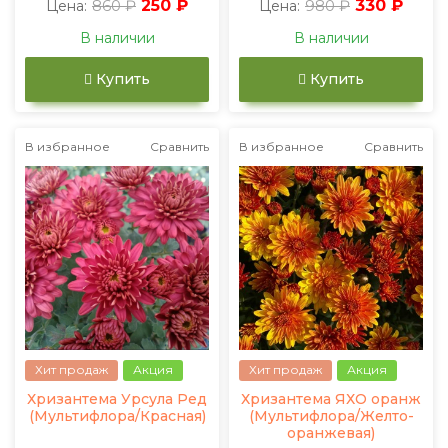
860 ₽
250 ₽
980 ₽
330 ₽
Цена:
Цена:
В наличии
В наличии
Купить
Купить
В избранное
Сравнить
В избранное
Сравнить
Хит продаж
Акция
Хит продаж
Акция
Хризантема Урсула Ред
Хризантема ЯХО оранж
(Мультифлора/Красная)
(Мультифлора/Желто-
оранжевая)