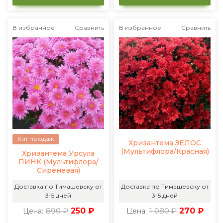
В избранное
Сравнить
В избранное
Сравнить
Хит продаж
Хризантема ЗЕЛОС
(Мультифлора/Красная)
Хризантема Урсула
ПИНК (Мультифлора/
Сиреневая)
Доставка по Тимашевску от
Доставка по Тимашевску от
3-5 дней
3-5 дней
890 ₽
250 ₽
1 080 ₽
270 ₽
Цена:
Цена: