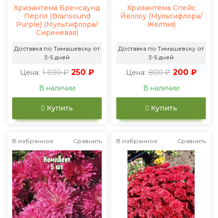
Хризантема Бренсаунд
Хризантема Спейс
Пёрпл (Bransound
Йеллоу (Мультифлора/
Purple) (Мультифлора/
Желтая)
Сиреневая)
Доставка по Тимашевску от
Доставка по Тимашевску от
3-5 дней
3-5 дней
1 030 ₽
250 ₽
800 ₽
200 ₽
Цена:
Цена:
В наличии
В наличии
Купить
Купить
В избранное
Сравнить
В избранное
Сравнить