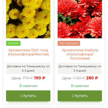
Акция
Хит продаж
Хризантема ЯХО голд
Хризантема Майола
(Мультифлора/Желтая)
(Мультифлора/
Лососевая)
Доставка по Тимашевску от
Доставка по Тимашевску от
3-5 дней
3-5 дней
770 ₽
190 ₽
1 120 ₽
280 ₽
Цена:
Цена:
В наличии
В наличии
Купить
Купить