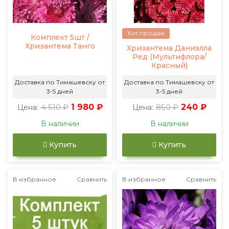
Хит продаж
Комплект 5шт /
Хризантема Танго
Хризантема Даниэлла
Ред (Мультифлора/
Красный)
Доставка по Тимашевску от
Доставка по Тимашевску от
3-5 дней
3-5 дней
4 510 ₽
1 980 ₽
850 ₽
240 ₽
Цена:
Цена:
В наличии
В наличии
Купить
Купить
В избранное
Сравнить
В избранное
Сравнить