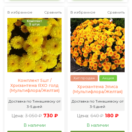
В избранное
Сравнить
В избранное
Сравнить
Хит продаж
Акция
Комплект 5шт /
Хризантема ЯХО голд
Хризантема Элиса
(Мультифлора/Желтая)
(Мультифлора/Желтая)
Доставка по Тимашевску от
Доставка по Тимашевску от
3-5 дней
3-5 дней
3 050 ₽
730 ₽
640 ₽
180 ₽
Цена:
Цена:
В наличии
В наличии