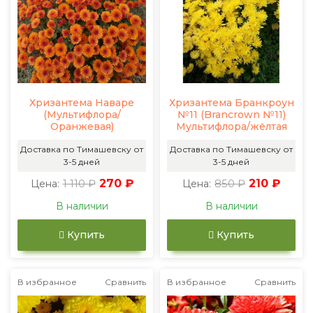
Хризантема Наваре
Хризантема Бранкроун
(Мультифлора/
№11 (Brancrown №11)
Оранжевая)
Мультифлора/жёлтая
Доставка по Тимашевску от
Доставка по Тимашевску от
3-5 дней
3-5 дней
1 110 ₽
270 ₽
850 ₽
210 ₽
Цена:
Цена:
В наличии
В наличии
Купить
Купить
В избранное
Сравнить
В избранное
Сравнить