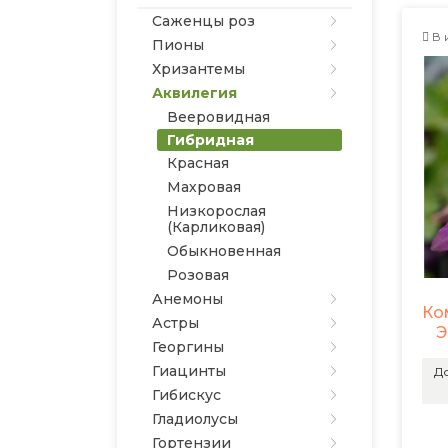
Саженцы роз
В 
Пионы
Хризантемы
Аквилегия
Вееровидная
Гибридная
Красная
Махровая
Низкорослая
(Карликовая)
Обыкновенная
Розовая
Анемоны
Ко
Астры
Э
Георгины
Гиацинты
До
Гибискус
Гладиолусы
Гортензии