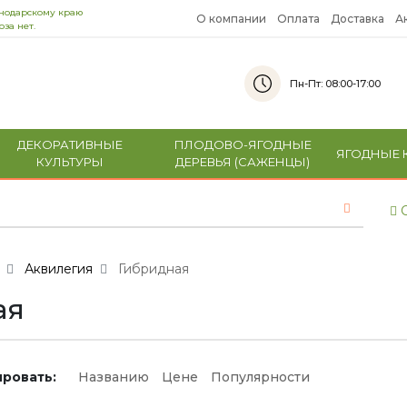
снодарскому краю
О компании
Оплата
Доставка
А
за нет.
Пн-Пт: 08:00-17:00
ДЕКОРАТИВНЫЕ
ПЛОДОВО-ЯГОДНЫЕ
ЯГОДНЫЕ 
КУЛЬТУРЫ
ДЕРЕВЬЯ (САЖЕНЦЫ)
С
Аквилегия
Гибридная
ая
ровать:
Названию
Цене
Популярности