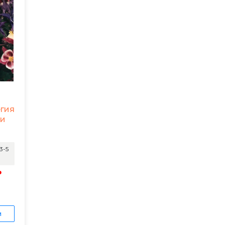
егия
ки
3-5
₽
и