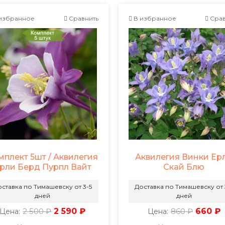
избранное
Сравнить
В избранное
Срав
мплект 5шт / Аквилегия
Аквилегия Винки Ер
рли Берд Пурпл Вайт
Скай Блю
ставка по Тимашевску от 3-5
Доставка по Тимашевску от 
дней
дней
2 500 ₽
2 590 ₽
860 ₽
660 ₽
Цена:
Цена: