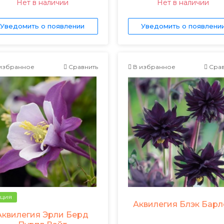
Нет в наличии
Нет в наличии
Уведомить о появлении
Уведомить о появлени
избранное
Сравнить
В избранное
Срав
ция
Аквилегия Блэк Барл
Аквилегия Эрли Берд