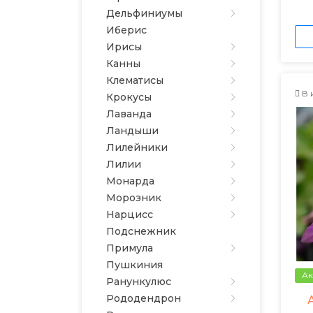
Дельфиниумы
Иберис
Ирисы
Канны
Клематисы
В 
Крокусы
Лаванда
Ландыши
Лилейники
Лилии
Монарда
Морозник
Нарцисс
Подснежник
Примула
Пушкиния
Ак
Ранункулюс
Рододендрон