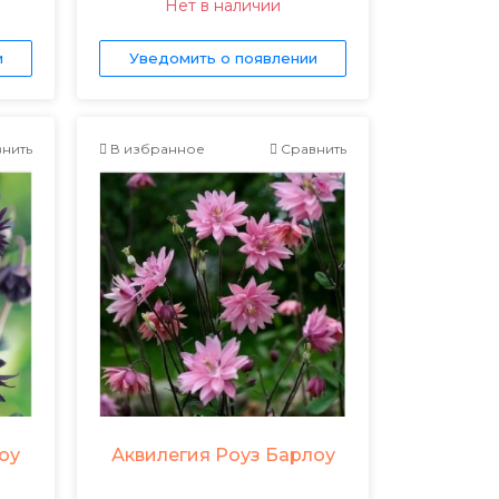
Нет в наличии
и
Уведомить о появлении
нить
В избранное
Сравнить
оу
Аквилегия Роуз Барлоу