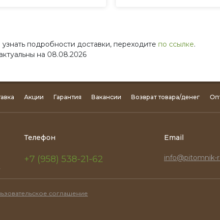
 узнать подробности доставки, переходите
по ссылке
.
актуальны на 08.08.2026
авка
Акции
Гарантия
Вакансии
Возврат товара/денег
Оп
Телефон
Email
info@pitomnik-r
+7 (958) 538-21-62
.
ьзовательское соглашение