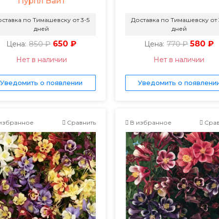
Пурпл Вайт
ставка по Тимашевску от 3-5
Доставка по Тимашевску от 
дней
дней
850 ₽
650 ₽
770 ₽
580 ₽
Цена:
Цена:
Нет в наличии
Нет в наличии
Уведомить о появлении
Уведомить о появлени
избранное
Сравнить
В избранное
Срав