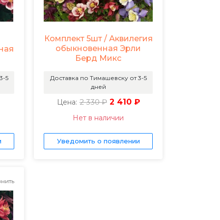
Комплект 5шт / Аквилегия
обыкновенная Эрли
ная
Берд Микс
3-5
Доставка по Тимашевску от 3-5
дней
2 330 ₽
2 410 ₽
Цена:
Нет в наличии
и
Уведомить о появлении
нить