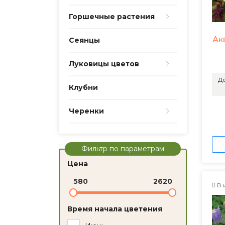
Горшечные растения
Ак
Сеянцы
Луковицы цветов
До
Клубни
Черенки
Фильтр по параметрам
Цена
580
2620
В 
Время начала цветения