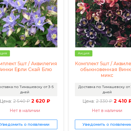
ция
Акция
мплект 5шт / Аквилегия
Комплект 5шт / Аквил
Винки Ерли Скай Блю
обыкновенная Вин
микс
ставка по Тимашевску от 3-5
Доставка по Тимашевску от 
дней
дней
2 540 ₽
2 620 ₽
2 330 ₽
2 410 
Цена:
Цена:
Нет в наличии
Нет в наличии
Уведомить о появлении
Уведомить о появлени