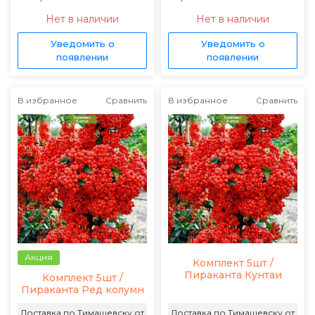
Нет в наличии
Нет в наличии
Уведомить о
Уведомить о
появлении
появлении
В избранное
Сравнить
В избранное
Сравнить
Акция
Комплект 5шт /
Пираканта Кунтаи
Комплект 5шт /
Пираканта Ред колумн
Доставка по Тимашевску от
Доставка по Тимашевску от