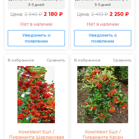
3-5 дней
3-5 дней
2 340 ₽
2 180 ₽
2 410 ₽
2 250 ₽
Цена:
Цена:
Нет в наличии
Нет в наличии
Уведомить о
Уведомить о
появлении
появлении
В избранное
Сравнить
В избранное
Сравнить
Комплект 5шт /
Комплект 5шт /
Пираканта Шарлаховая
Пираканта Касан