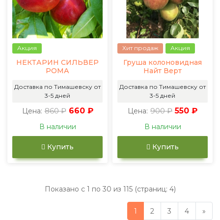
Акция
Хит продаж
Акция
НЕКТАРИН СИЛЬВЕР
Груша колоновидная
РОМА
Найт Верт
Доставка по Тимашевску от
Доставка по Тимашевску от
3-5 дней
3-5 дней
860 ₽
660 ₽
900 ₽
550 ₽
Цена:
Цена:
В наличии
В наличии
Купить
Купить
Показано с 1 по 30 из 115 (страниц: 4)
1
2
3
4
»