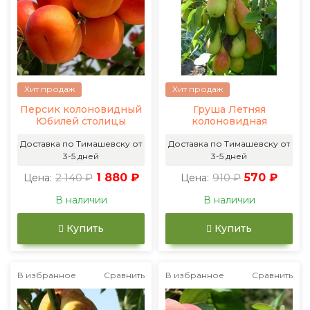
Хит продаж
Хит продаж
Персик колоновидный
Груша Летняя
Юбилей столицы
колоновидная
Доставка по Тимашевску от
Доставка по Тимашевску от
3-5 дней
3-5 дней
2 140 ₽
1 880 ₽
910 ₽
570 ₽
Цена:
Цена:
В наличии
В наличии
Купить
Купить
В избранное
Сравнить
В избранное
Сравнить