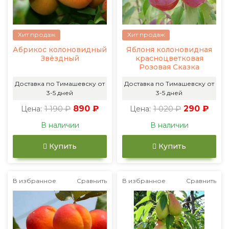
Хит продаж
Хит продаж
Абрикос колоновидный
Яблоня колоновидная
Звёздный
красноцветковая
Розовая Сказка
Доставка по Тимашевску от
Доставка по Тимашевску от
3-5 дней
3-5 дней
1 190 ₽
890 ₽
1 020 ₽
290 ₽
Цена:
Цена:
В наличии
В наличии
Купить
Купить
В избранное
Сравнить
В избранное
Сравнить