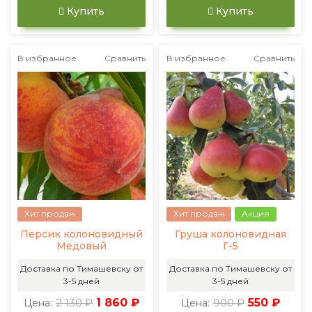
Купить
Купить
В избранное
Сравнить
В избранное
Сравнить
Хит продаж
Хит продаж
Акция
Персик колоновидный
Груша колоновидная
Медовый
Г-5
Доставка по Тимашевску от
Доставка по Тимашевску от
3-5 дней
3-5 дней
2 130 ₽
1 860 ₽
900 ₽
550 ₽
Цена:
Цена: