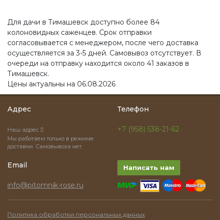
Для дачи в Тимашевск доступно более 84
колоновидных саженцев. Срок отправки
согласовывается с менеджером, после чего доставка
осуществляется за 3-5 дней. Самовывоз отсутствует. В
очереди на отправку находится около 41 заказов в
Тимашевск.
Цены актуальны на 06.08.2026
Адрес
Телефон
+7 (958) 538-21-62
Наш адрес
Мы работаем только в режиме
доставки. Самовывоза нет.
Email
Написать нам
info@pitomnik-rose.ru
·
Политика обработки персональных данных