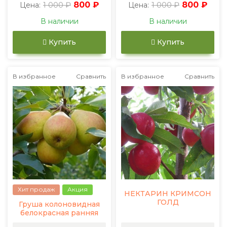
1 000 ₽
800 ₽
1 000 ₽
800 ₽
Цена:
Цена:
В наличии
В наличии
Купить
Купить
В избранное
Сравнить
В избранное
Сравнить
Хит продаж
Акция
НЕКТАРИН КРИМСОН
ГОЛД
Груша колоновидная
белокрасная ранняя