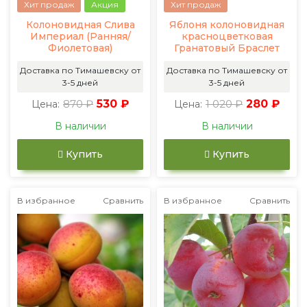
Хит продаж
Акция
Хит продаж
Колоновидная Слива
Яблоня колоновидная
Империал (Ранняя/
красноцветковая
Фиолетовая)
Гранатовый Браслет
Доставка по Тимашевску от
Доставка по Тимашевску от
3-5 дней
3-5 дней
870 ₽
530 ₽
1 020 ₽
280 ₽
Цена:
Цена:
В наличии
В наличии
Купить
Купить
В избранное
Сравнить
В избранное
Сравнить