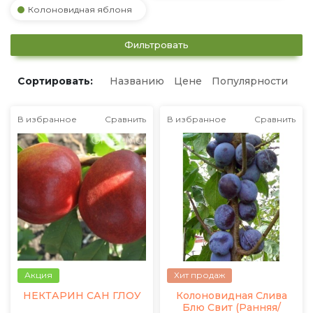
Колоновидная яблоня
Фильтровать
Сортировать:
Названию
Цене
Популярности
В избранное
Сравнить
В избранное
Сравнить
Акция
Хит продаж
НЕКТАРИН САН ГЛОУ
Колоновидная Слива
Блю Свит (Ранняя/